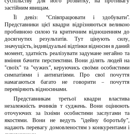
суспільству для його розвитку, на противагу
застійним явищам.
Її девіз: “Співпрацювати і здобувати”.
Представники цієї квадри відрізняються великою
пробивною силою та критичним відношенням до
досягнутих результатів. Тут цінують силу,
значущість, індивідуальні відтінки відносин в даний
момент, здатність реалізувати задумане негайно та
вміння бачити перспективи. Вони ділять людей на
"своїх" та "чужих", керуючись своїми особистими
симпатіями і антипатіями. Про свої почуття
намагаються багато не говорити – почуття
перевіряють відносинами.
Представникам третьої квадри властива
незалежність вчинків т суджень. Вони оцінюють
оточуючих за їхніми особистими заслугами та
якостями. Вони не ведуть "ідейну боротьбу",
надають перевагу домовленостям з конкурентами і