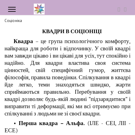
Соціоніка
КВАДРИ В СОЦІОНІЦІ
Квадра
– це група психологічного комфорту,
найкраща для роботи і відпочинку. У своїй квадрі
вам завжди цікаво і ви цікаві для усіх, тут спокійно і
надійно. Для квадри властива своя система
цінностей, свій специфічний гумор, життєва
філософія, правила поведінки. Спілкування в квадрі
йде легко, теми знаходяться швидко, жарти
сприймаються правильно. Перебування у своїй
квадрі дозволяє будь-якій людині "підзарядитися" і
виправити ті деформації, які ми всі отримуємо при
спілкуванні з людьми не зі своєї квадри.
• Перша квадра – Альфа.
(ІЛЕ - СЕІ, ЛІІ -
ЕСЕ)