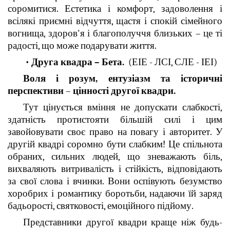
соромитися. Естетика і комфорт, задоволення і
всілякі приємні відчуття, щастя і спокій сімейного
вогнища, здоров'я і благополуччя близьких – це ті
радості, що може подарувати життя.
•
Друга квадра – Бета.
(ЕІЕ - ЛСІ, СЛЕ - ІЕІ)
Воля і розум, ентузіазм та історичні
перспективи
–
цінності другої квадри.
Тут цінується вміння не допускати слабкості,
здатність протистояти більшій силі і цим
завойовувати своє право на повагу і авторитет. У
другій квадрі соромно бути слабким! Це спільнота
обраних, сильних людей, що зневажають біль,
вихваляють витривалість і стійкість, відповідають
за свої слова і вчинки. Вони оспівують безумство
хоробрих і романтику боротьби, надаючи їй заряд
бадьорості, святковості, емоційного підйому.
Представники другої квадри краще ніж будь-