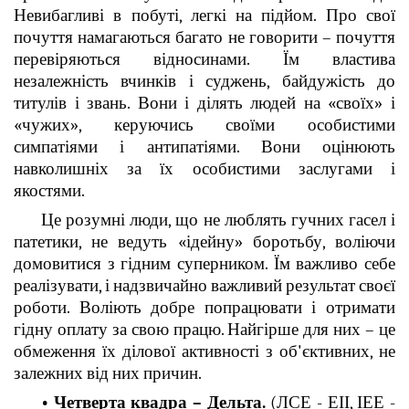
Невибагливі в побуті, легкі на підйом. Про свої
почуття намагаються багато не говорити – почуття
перевіряються відносинами. Їм властива
незалежність вчинків і суджень, байдужість до
титулів і звань. Вони і ділять людей на «своїх» і
«чужих», керуючись своїми особистими
симпатіями і антипатіями. Вони оцінюють
навколишніх за їх особистими заслугами і
якостями.
Це розумні люди, що не люблять гучних гасел і
патетики, не ведуть «ідейну» боротьбу, воліючи
домовитися з гідним суперником. Їм важливо себе
реалізувати, і надзвичайно важливий результат своєї
роботи. Воліють добре попрацювати і отримати
гідну оплату за свою працю. Найгірше для них – це
обмеження їх ділової активності з об'єктивних, не
залежних від них причин.
• Четверта квадра – Дельта.
(ЛСЕ - ЕІІ, ІЕЕ -