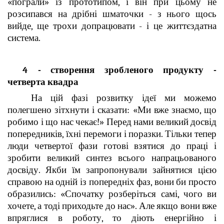
«пограли» із прототипом, і він при цьому не
розсипався на дрібні шматочки - з нього щось
вийде, ще трохи допрацювати - і це життєздатна
система.
4 - створення зробленого продукту -
четверта квадра
На цій фазі розвитку ідеї ми можемо
полегшено зітхнути і сказати: «Ми вже знаємо, що
робимо і що нас чекає!» Перед нами великий досвід
попередників, їхні перемоги і поразки. Тільки тепер
люди четвертої фази готові взятися до праці і
зробити великий синтез всього напрацьованого
досвіду. Якби їм запропонували зайнятися цією
справою на одній із попередніх фаз, вони би просто
образились: «Спочатку розберіться самі, чого ви
хочете, а тоді приходьте до нас». Але якщо вони вже
впряглися в роботу, то діють енергійно і