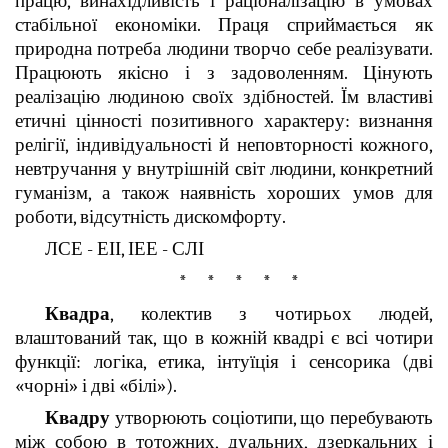
працю, винахідливість і раціоналізацію в умовах
стабільної економіки. Праця сприймається як
природна потреба людини творчо себе реалізувати.
Працюють якісно і з задоволенням. Цінують
реалізацію людиною своїх здібностей. Їм властиві
етичні цінності позитивного характеру: визнання
релігії, індивідуальності й неповторності кожного,
невтручання у внутрішній світ людини, конкретний
гуманізм, а також наявність хороших умов для
роботи, відсутність дискомфорту.
ЛСЕ - ЕІІ, ІЕЕ - СЛІ
* * * * *
Квадра
, колектив з чотирьох людей,
влаштований так, що в кожній квадрі є всі чотири
функції: логіка, етика, інтуїція і сенсорика (дві
«чорні» і дві «білі»).
Квадру
утворюють соціотипи, що перебувають
між собою в тотожних, дуальних, дзеркальних і