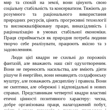
мир та спокій на землі, вони цінують свою
соціальну стабільність та консерватизм. Тяжіють до
розумного та раціонального використання
природних ресурсів, цінять прогресивні технології
та висококваліфіковану працю, винахідливість і
раціоналізацію в умовах стабільної економіки.
Праця сприймається як природня потреба людини
творчо себе реалізувати, працюють якісно та з
задоволенням.
Люди цієї квадри не схильні до порожніх
фантазій, але вважають наш світ одухотвореним.
Вони не переносять насильства, але вміють діяти
рішуче й енергійно, вони ненавидять солдафонську
муштру, але поважають дисципліну і правила. Вони
не скептики, але обережні і відповідальні в нових
справах. Представникам четвертої квадри властиві
етичні цінності позитивного характеру: чесна,
добре організована праця, налагоджений побут,