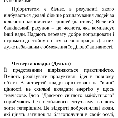
суперниками.
Пріоритетом є бізнес, в результаті якого
відбувається дедалі більше розшарування людей за
кількістю накопичених грошей (капіталу). Великий
банківський рахунок – це чеснота, яка компенсує
інші вади. Надають перевагу добре попрацювати і
отримати достойну оплату за свою працю. Для них
дуже небажаним є обмеження їх ділової активності.
Четверта квадра (Дельта)
Її представники відрізняються практичністю.
Вміють реалізувати продуктивні ідеї в повному
об’ємі. В четвертій квадрі орієнтовані на "вічні"
цінності, не схильні вкладати енергію у щось
тимчасове. Ідею "Далекого світлого майбутнього"
сприймають без особливого ентузіазму, воліють
жити теперішнім. Це відкриті доброзичливі люди,
які цінять затишок та благополуччя в своїй оселі,