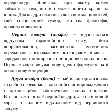
перерозподіл обов'язків, при якому кожен
займається тим, що він може робити краще за
інших. Для квадри властива своя система цінностей,
свій специфічний гумор, життєва філософія,
правила поведінки.
Перша квадра (альфа) –
відзначається
відчуттям гармонійності світу, його
впорядкованості, насиченістю естетичних
переживань і пізнавальним потенціалом; її місія –
зародження і поширення принципово нових знань.
Перша квадра висуває нову ідею і формулює на її
основі нову концепцію.
Друга квадра (бета) –
найбільш організована
та ідейно переконана, вона здійснює впровадження і
і організаційне забезпечення нових проектів.
Втілює в життя ідеї першої квадри, але не в повній
мірі і з сильним відхиленням від первинного
задуму.