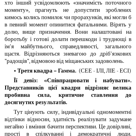
хто інший усвідомлюють «значимість поточного
моменту», прагнуть не допустити зроблених
кимось колись помилок чи прорахунків, які могли б
в певний момент опинитися фатальними. Вірять у
долю, вище призначення. Вони налаштовані на
боротьбу і готові долати перешкоди і труднощі в
ім'я майбутнього, справедливості, загального
щастя. Відрізняються зневагою до дріб'язкових
"радощів", відмовою від міщанських задоволень.
• Третя квадра – Гамма.
(СЕЕ - ІЛІ, ЛІЕ - ЕСІ)
Її девіз: «Співпрацювати і набувати».
Представників цієї квадри відрізняє велика
пробивна сила, критичне ставлення до
досягнутих результатів.
Тут цінують силу, індивідуальні одномоментні
відтінки відносин, здатність реалізувати задумане
негайно і вміння бачити перспективи. Це довірливі,
прості в спілкуванні і демократичні люди.