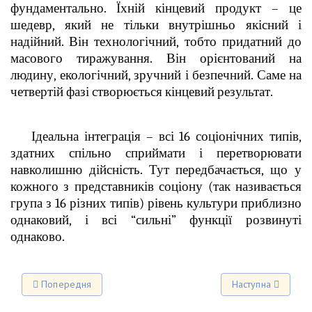
фундаментально. Їхній кінцевий продукт – це
шедевр, який не тільки внутрішньо якісний і
надійний. Він технологічний, тобто придатний до
масового тиражування. Він орієнтований на
людину, екологічний, зручний і безпечний. Саме на
четвертій фазі створюється кінцевий результат.
Ідеальна інтеграція – всі 16 соціонічних типів,
здатних спільно сприймати і перетворювати
навколишню дійсність. Тут передбачається, що у
кожного з представників соціону (так називається
група з 16 різних типів) рівень культури приблизно
однаковий, і всі “сильні” функції розвинуті
однаково.
Попередня стаття: Інтертипні відносини
Наступна стаття: 
Попередня
Наступна