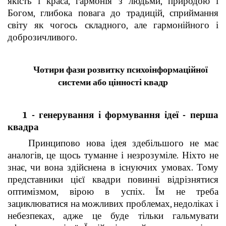
якість і краса, гармонія з людьми, природою і
Богом, глибока повага до традицій, сприймання
світу як чогось складного, але гармонійного і
доброзичливого.
Чотири фази розвитку психоінформаційної
системи
або цінності квадр
1 - генерування і формування ідеї - перша
квадра
Принципово нова ідея здебільшого не має
аналогів, це щось туманне і незрозуміле. Ніхто не
знає, чи вона здійснена в існуючих умовах. Тому
представники цієї квадри повинні відрізнятися
оптимізмом, вірою в успіх. Їм не треба
зациклюватися на можливих проблемах, недоліках і
небезпеках, адже це буде тільки гальмувати