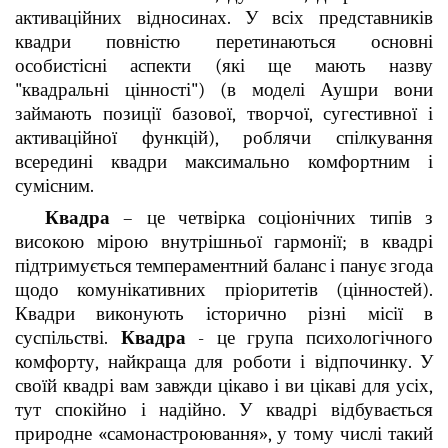
активаційних відносинах. У всіх представників
квадри повністю перетинаються основні
особистісні аспекти (які ще мають назву
"квадральні цінності") (в моделі Аушри вони
займають позиції базової, творчої, сугестивної і
активаційної функцій), роблячи спілкування
всередині квадри максимально комфортним і
сумісним.
Квадра
– це четвірка соціонічних типів з
високою мірою внутрішньої гармонії; в квадрі
підтримується темпераментний баланс і панує згода
щодо комунікативних пріоритетів (цінностей).
Квадри виконують історично різні місії в
суспільстві.
Квадра
- це група психологічного
комфорту, найкраща для роботи і відпочинку. У
своїй квадрі вам завжди цікаво і ви цікаві для усіх,
тут спокійно і надійно. У квадрі відбувається
природне «самонастроювання», у тому числі такий