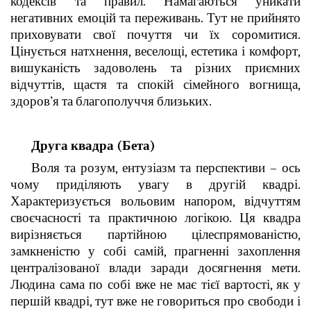
кодексів та правил. Намагаються уникати
негативних емоцій та переживань. Тут не прийнято
приховувати свої почуття чи їх соромитися.
Цінується натхнення, веселощі, естетика і комфорт,
вишуканість задоволень та різних приємних
відчуттів, щастя та спокій сімейного вогнища,
здоров’я та благополуччя близьких.
Друга квадра (Бета)
Воля та розум, ентузіазм та перспективи – ось
чому приділяють увагу в другій квадрі.
Характеризується вольовим напором, відчуттям
своєчасності та практичною логікою. Ця квадра
вирізняється партійною цілеспрямованістю,
замкненістю у собі самій, прагненні захоплення
централізованої влади заради досягнення мети.
Людина сама по собі вже не має тієї вартості, як у
першій квадрі, тут вже не говориться про свободи і