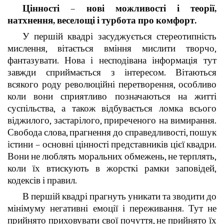
Цінності
–
нові можливості і теорії,
натхнення, веселощі і турбота про комфорт.
У першій квадрі засуджується стереотипність
мислення, вітається вміння мислити творчо,
фантазувати. Нова і несподівана інформація тут
завжди сприймається з інтересом. Вітаються
всякого роду революційні перетворення, особливо
коли вони сприятливо позначаються на житті
суспільства, а також відбувається ломка всього
віджилого, застарілого, приреченого на вимирання.
Свобода слова, прагнення до справедливості, пошук
істини – основні цінності представників цієї квадри.
Вони не люблять моральних обмежень, не терплять,
коли їх втискують в жорсткі рамки заповідей,
кодексів і правил.
В першій квадрі прагнуть уникати та зводити до
мінімуму негативні емоції і переживання. Тут не
прийнято приховувати свої почуття, не прийнято їх