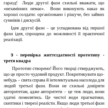
гаразд! Люди другої фази схильні вважати, що
«незамінних немає». Вони виконують наказ як
хороші солдати: організовано і рішуче, без зайвих
сумнівів і дискусій.
Ідея другої фази – це успадкована від першої
фази ідея, спрощена до можливості її практичної
реалізації.
3 - перевірка життєздатності прототипу -
третя квадра
Прототип створено! Його творці стверджують,
що це просто чудовий продукт. Покритикувати що-
небудь – свята справа й інтелектуальна насолода для
людей третьої фази. Вони не схильні довіряти
авторитетам, адже авторитети – це теж люди, вони
здатні помилятись. Це чистої води прагматики,
скептики і тверезі реалісти. Якщо люди третьої фази