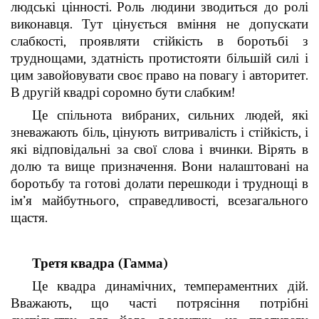
людські цінності. Роль людини зводиться до ролі
виконавця. Тут цінується вміння не допускати
слабкості, проявляти стійкість в боротьбі з
труднощами, здатність протистояти більшій силі і
цим завойовувати своє право на повагу і авторитет.
В другій квадрі соромно бути слабким!
Це спільнота вибраних, сильних людей, які
зневажають біль, цінують витривалість і стійкість, і
які відповідальні за свої слова і вчинки. Вірять в
долю та вище призначення. Вони налаштовані на
боротьбу та готові долати перешкоди і труднощі в
ім’я майбутнього, справедливості, всезагального
щастя.
Третя квадра (Гамма)
Це квадра динамічних, темпераментних дій.
Вважають, що часті потрясіння потрібні