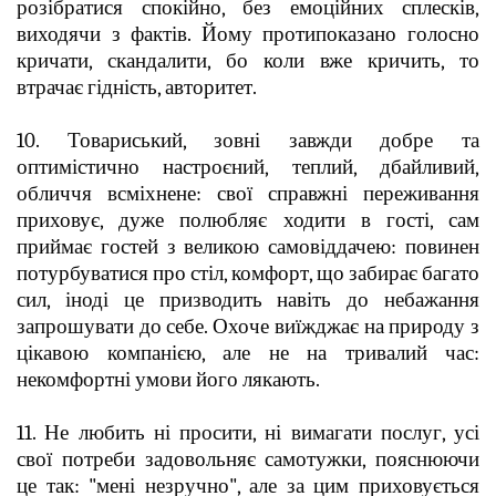
розібратися спокійно, без емоційних сплесків,
виходячи з фактів. Йому протипоказано голосно
кричати, скандалити, бо коли вже кричить, то
втрачає гідність, авторитет.
10. Товариський, зовні завжди добре та
оптимістично настроєний, теплий, дбайливий,
обличчя всміхнене: свої справжні переживання
приховує, дуже полюбляє ходити в гості, сам
приймає гостей з великою самовіддачею: повинен
потурбуватися про стіл, комфорт, що забирає багато
сил, іноді це призводить навіть до небажання
запрошувати до себе. Охоче виїжджає на природу з
цікавою компанією, але не на тривалий час:
некомфортні умови його лякають.
11. Не любить ні просити, ні вимагати послуг, усі
свої потреби задовольняє самотужки, пояснюючи
це так: "мені незручно", але за цим приховується