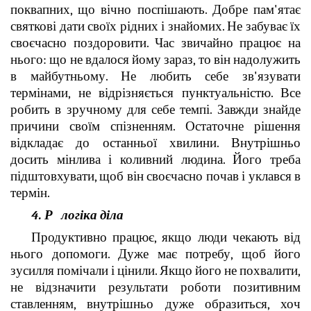
поквапних, що вічно поспішають. Добре пам'ятає
святкові дати своїх рідних і знайомих. Не забуває їх
своєчасно поздоровити. Час звичайно працює на
нього: що не вдалося йому зараз, то він надолужить
в майбутньому. Не любить себе зв'язувати
термінами, не відрізняється пунктуальністю. Все
робить в зручному для себе темпі. Завжди знайде
причини своїм спізненням. Остаточне рішення
відкладає до останньої хвилини. Внутрішньо
досить мінлива і коливний людина. Його треба
підштовхувати, щоб він своєчасно почав і уклався в
термін.
4. Р логіка
діла
Продуктивно працює, якщо люди чекають від
нього допомоги. Дуже має потребу, щоб його
зусилля помічали і цінили. Якщо його не похвалити,
не відзначити результати роботи позитивним
ставленням, внутрішньо дуже образиться, хоч