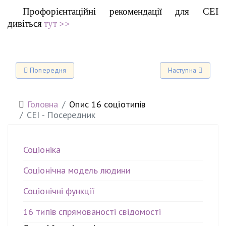
Профорієнтаційні рекомендації для СЕІ
дивіться
тут >>
Попередня стаття: ЕСЕ - Ентузіаст, Продавець
Наступна стаття: І
Попередня
Наступна
Головна
Опис 16 соціотипів
СЕІ - Посередник
Соціоніка
Соціонічна модель людини
Соціонічні функції
16 типів спрямованості свідомості