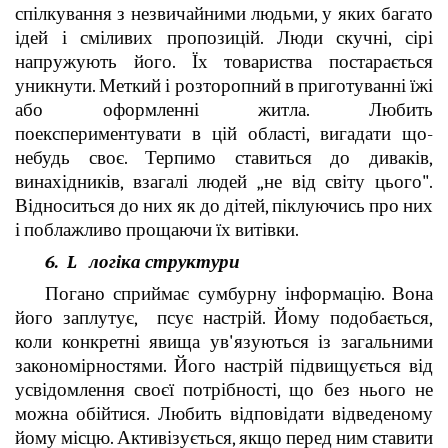
спілкування з незвичайними людьми, у яких багато
ідей і сміливих пропозицій. Люди скучні, сірі
напружують його. Їх товариства постарається
уникнути. Меткий і розторопний в приготуванні їжі
або оформленні житла. Любить
поекспериментувати в цій області, вигадати що-
небудь своє. Терпимо ставиться до диваків,
винахідників, взагалі людей „не від світу цього".
Відноситься до них як до дітей, піклуючись про них
і поблажливо прощаючи їх витівки.
6. L логіка структури
Погано сприймає сумбурну інформацію. Вона
його заплутує, псує настрій. Йому подобається,
коли конкретні явища ув'язуються із загальними
закономірностями. Його настрій підвищується від
усвідомлення своєї потрібності, що без нього не
можна обійтися. Любить відповідати відведеному
йому місцю. Активізується, якщо перед ним ставити