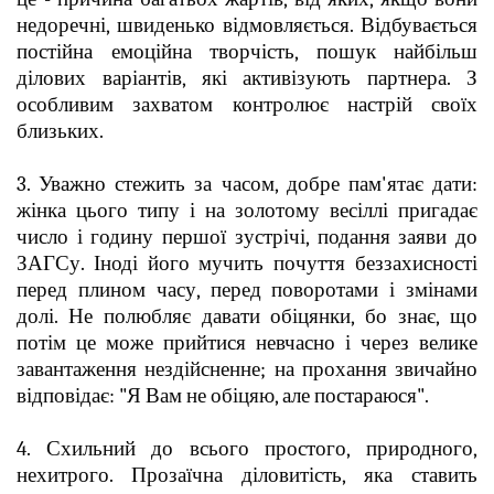
недоречні, швиденько відмовляється. Відбувається
постійна емоційна творчість, пошук найбільш
ділових варіантів, які активізують партнера. З
особливим захватом контролює настрій своїх
близьких.
3. Уважно стежить за часом, добре пам'ятає дати:
жінка цього типу і на золотому весіллі пригадає
число і годину першої зустрічі, подання заяви до
ЗАГСу. Іноді його мучить почуття беззахисності
перед плином часу, перед поворотами і змінами
долі. Не полюбляє давати обіцянки, бо знає, що
потім це може прийтися невчасно і через велике
завантаження нездійсненне; на прохання звичайно
відповідає: "Я Вам не обіцяю, але постараюся".
4. Схильний до всього простого, природного,
нехитрого. Прозаїчна діловитість, яка ставить