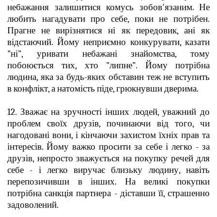
небажання залишитися комусь зобов'язаним. Не
любить нагадувати про себе, поки не потрібен.
Прагне не вирізнятися ні як передовик, ані як
відстаючий. Йому неприємно конкурувати, казати
"ні", уривати небажані знайомства, тому
побоюється тих, хто "липне". Йому потрібна
людина, яка за будь-яких обставин теж не вступить
в конфлікт, а натомість піде, грюкнувши дверима.
12. Зважає на зручності інших людей, уважний до
проблем своїх друзів, починаючи від того, чи
нагодовані вони, і кінчаючи захистом їхніх прав та
інтересів. Йому важко просити за себе і легко - за
друзів, непросто зважується на покупку речей для
себе - і легко виручає близьку людину, навіть
перепозичивши в інших. На великі покупки
потрібна санкція партнера - діставши її, страшенно
задоволений.