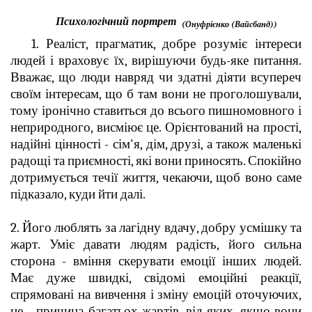
Психологічний портрет
(Онуфрієнко (Вайсбанд))
1. Реаліст, прагматик, добре розуміє інтереси
людей і враховує їх, вирішуючи будь-яке питання.
Вважає, що люди навряд чи здатні діяти всупереч
своїм інтересам, що б там вони не проголошували,
тому іронічно ставиться до всього пишномовного і
неприродного, висміює це. Орієнтований на прості,
надійні цінності - сім'я, дім, друзі, а також маленькі
радощі та приємності, які вони приносять. Спокійно
дотримується течії життя, чекаючи, щоб воно саме
підказало, куди йти далі.
2. Його люблять за лагідну вдачу, добру усмішку та
жарт. Уміє давати людям радість, його сильна
сторона - вміння скерувати емоції інших людей.
Має дуже швидкі, свідомі емоційні реакції,
спрямовані на вивчення і зміну емоцій оточуючих,
це - причина багатьох жартів, від яких, якщо вони