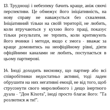
13. Труднощі і небезпеку бачить краще, аніж сяючі
перспективи. Це обмежує його ініціативність, на
нову справу не наважується без схвалення.
Ініціативний тільки на своїй території, не любить,
коли втручаються у кухню його праці, показує
тільки результати, не терпить, коли критикують
його вчинки і методи, якщо є змога - вважає за
краще домовитись на неофіційному рівні, діяти
офіційними каналами не любить, поступається в
цьому партнерові.
14. Іноді доходить висновку, що партнер або всі
співробітники недостатньо активні, тоді ладен
обрушити на них негативні емоції, не від того, щоб
струсонути свого миролюбного і дещо інертного
дуала - "Дон Кіхота", іноді просто благає його: "Та
розлютися ж ти!".