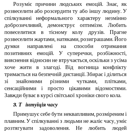
Розуміє причини людських емоцій. Знає, як
розвеселити або розсердити ту або іншу людину. У
спілкуванні неформального характеру незмінно
доброзичливий, демонструє оптимізм. Любить
повеселитися в тісному колу друзів. Прагне
розвеселити жартами, натяками, розиграшами. Його
думки направлені на способи отримання
позитивних емоцій. У суперечки, розбіжності,
вияснення відносин не втручається, оскільки з усіма
хоче жити в злагоді. Від вогнища конфлікту
тримається на безпечній дистанції. Збирає і ділиться
зі знайомими різними чутками, плітками,
сенсаційними і просто цікавими відомостями.
Завжди буває в курсі світської хроніки свого кола.
3. Т інтуїція часу
Примушує себе бути неквапливим, розміреним і
плавним. У спілкуванні з людьми не жаліє часу, уміє
розтягувати задоволення. Не любить людей