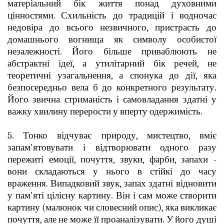
матеріальний бік життя понад духовними
цінностями. Схильність до традицій і водночас
недовіра до всього незвичного, пристрасть до
домашнього вогнища як символу особистої
незалежності. Його більше приваблюють не
абстрактні ідеї, а утилітарний бік речей, не
теоретичні узагальнення, а спонука до дії, яка
безпосередньо вела б до конкретного результату.
Його звична стриманість і самовладання здатні у
важку хвилину перерости у вперту одержимість.
5. Тонко відчуває природу, мистецтво, вміє
запам'ятовувати і відтворювати одного разу
пережиті емоції, почуття, звуки, фарби, запахи -
вони складаються у нього в стійкі до часу
враження. Випадковий звук, запах здатні відновити
у пам'яті цілісну картину. Він і сам може створити
картину (малюнок чи словесний опис), яка викликає
почуття, але не може її проаналізувати. У його душі