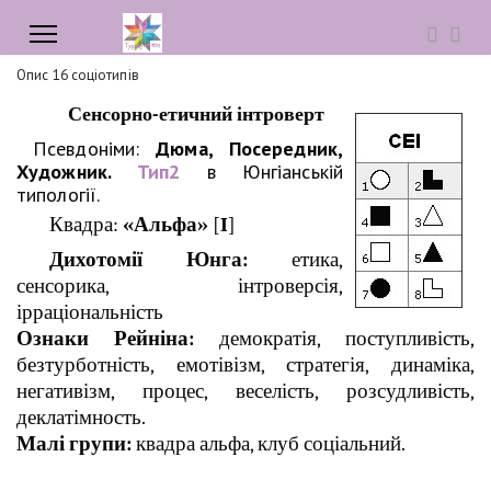
Опис 16 соціотипів
Сенсорно-етичний інтроверт
Псевдоніми:
Дюма, Посередник,
Художник.
Тип2
в Юнгіанській
типології.
Квадра:
«Альфа»
[
I
]
Дихотомії Юнга:
етика,
сенсорика, інтроверсія,
ірраціональність
Ознаки Рейніна:
демократія, поступливість,
безтурботність, емотівізм, стратегія, динаміка,
негативізм, процес, веселість, розсудливість,
деклатімность.
Малі групи:
квадра альфа, клуб соціальний.