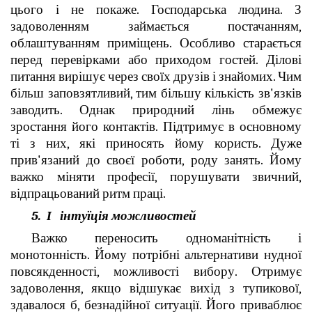
цього і не покаже. Господарська людина. З
задоволенням займається постачанням,
облаштуванням приміщень. Особливо старається
перед перевірками або приходом гостей. Ділові
питання вирішує через своїх друзів і знайомих. Чим
більш заповзятливий, тим більшу кількість зв'язків
заводить. Однак природний лінь обмежує
зростання його контактів. Підтримує в основному
ті з них, які приносять йому користь. Дуже
прив'язаний до своєї роботи, роду занять. Йому
важко міняти професії, порушувати звичний,
відпрацьований ритм праці.
5. I інтуїція можливостей
Важко переносить одноманітність і
монотонність. Йому потрібні альтернативи нудної
повсякденності, можливості вибору. Отримує
задоволення, якщо відшукає вихід з тупикової,
здавалося б, безнадійної ситуації. Його приваблює