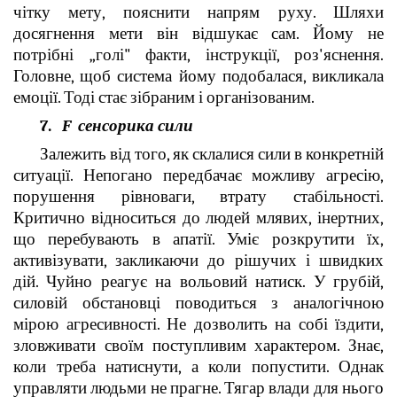
чітку мету, пояснити напрям руху. Шляхи
досягнення мети він відшукає сам. Йому не
потрібні „голі" факти, інструкції, роз'яснення.
Головне, щоб система йому подобалася, викликала
емоції. Тоді стає зібраним і організованим.
7.
F сенсорика сили
Залежить від того, як склалися сили в конкретній
ситуації. Непогано передбачає можливу агресію,
порушення рівноваги, втрату стабільності.
Критично відноситься до людей млявих, інертних,
що перебувають в апатії. Уміє розкрутити їх,
активізувати, закликаючи до рішучих і швидких
дій. Чуйно реагує на вольовий натиск. У грубій,
силовій обстановці поводиться з аналогічною
мірою агресивності. Не дозволить на собі їздити,
зловживати своїм поступливим характером. Знає,
коли треба натиснути, а коли попустити. Однак
управляти людьми не прагне. Тягар влади для нього