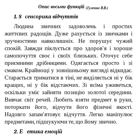
Опис восьми функцій
(Гуленко В.В.)
1. S сенсорика відчуттів
Людина звичних задоволень і простих
життєвих радощів. Дуже рахується із звичками і
зручностями навколишніх. Не порушує чужий
спокій. Завжди піклується про здоров'я і хороше
самопочуття своє і своїх близьких. Оточує себе
приємними дрібницями. Одягається просто і зі
смаком. Крайнощі у зовнішньому вигляді відкидає.
Старається триматися в тіні, не виділяється ні у бік
кращих, ні у бік відстаючих. Зі всіма уживеться,
оскільки уміє зайняти позицію золотої середини.
Вивчає світ речей. Любить взяти предмет в руки,
поторкати його, відчути його фізичні якості.
Надовго запам'ятовує відчуття. Легко маніпулює
предметами, підшукуючи те, що йому звично.
2. Е етика емоцій