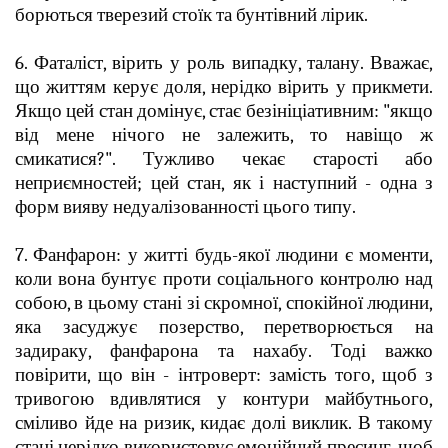
борються тверезий стоїк та бунтівний лірик.
6. Фаталіст, вірить у роль випадку, талану. Вважає,
що життям керує доля, нерідко вірить у прикмети.
Якщо цей стан домінує, стає безініціативним: "якщо
від мене нічого не залежить, то навіщо ж
смикатися?". Тужливо чекає старості або
неприємностей; цей стан, як і наступний - одна з
форм вияву недуалізованності цього типу.
7. Фанфарон: у житті будь-якої людини є моменти,
коли вона бунтує проти соціального контролю над
собою, в цьому стані зі скромної, спокійної людини,
яка засуджує позерство, перетворюється на
задираку, фанфарона та нахабу. Тоді важко
повірити, що він - інтроверт: замість того, щоб з
тривогою вдивлятися у контури майбутнього,
сміливо йде на ризик, кидає долі виклик. В такому
стані нерідко використовує емоційний пресинг, щоб