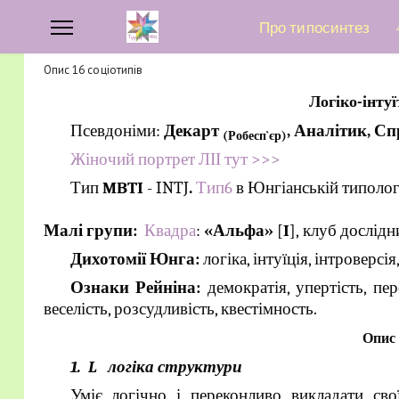
Про типосинтез
Опис 16 соціотипів
Логіко-інту
Псевдоніми:
Декарт
, Аналітик, С
(
Робесп`єр)
Жіночий портрет ЛІІ тут >>>
Тип
MBTI
- INTJ
.
Тип6
в Юнгіанській типологі
Малі групи:
Квадра
:
«Альфа»
[
I
], клуб дослідн
Дихотомії Юнга:
логіка, інтуїція, інтроверсія
Ознаки Рейніна:
демократія, упертість, пере
веселість, розсудливість, квестімность.
Опис
1. L логіка структури
Уміє логічно і переконливо викладати свої