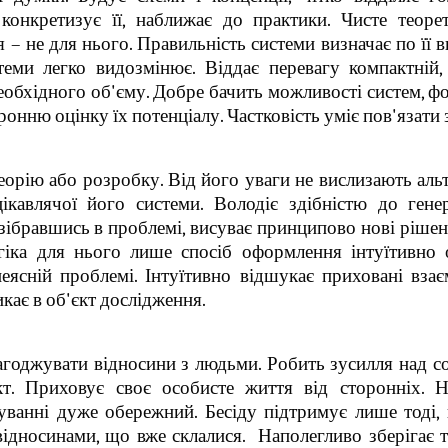
конкретизує її, наближає до практики. Чисте теорет
я – не для нього. Правильність системи визначає по її 
теми легко видозмінює. Віддає перевагу компактній,
 необхідного об'єму. Добре бачить можливості систем, 
ронню оцінку їх потенціалу. Частковість уміє пов'язати 
орію або розробку. Від його уваги не вислизають аль
кавлячої його системи. Володіє здібністю до генера
бравшись в проблемі, висуває принципово нові рішенн
огіка для нього лише спосіб оформлення інтуїтивно 
неясній проблемі. Інтуїтивно відшукає приховані взає
кає в об'єкт дослідження.
годжувати відносини з людьми. Робить зусилля над с
кт. Приховує своє особисте життя від сторонніх. 
куванні дуже обережний. Бесіду підтримує лише тоді,
ідносинами, що вже склалися. Наполегливо зберігає 