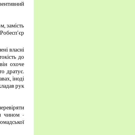
евентивний
м, замість
.Робесп'єр
ені власні
токість до
 він охоче
то дратує.
вах, іноді
кладав рук
перевіряти
м чином -
ромадської