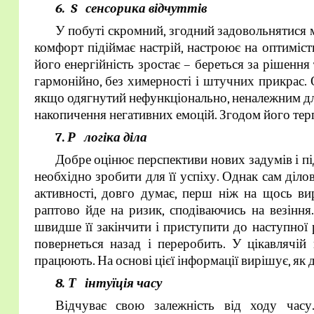
6. S сенсорика відчуттів
У побуті скромний, згодний задовольнятися 
комфорт підіймає настрій, настроює на оптиміст
його енергійність зростає – береться за рішення 
гармонійно, без химерності і штучних прикрас. 
якщо одягнутий нефункціонально, неналежним для
накопичення негативних емоцій. Згодом його терп
7.
Р логіка діла
Добре оцінює перспективи нових задумів і пі
необхідно зробити для її успіху. Однак сам ділов
активності, довго думає, перш ніж на щось ви
раптово йде на ризик, сподіваючись на везіння
швидше її закінчити і приступити до наступної 
повернеться назад і переробить. У цікавлячій
працюють. На основі цієї інформації вирішує, як 
8. Т інтуїція часу
Відчуває свою залежність від ходу часу