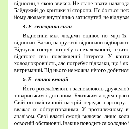
відносин, з якою звикся. Не стане рвати налагодж
Байдужий до критики зі сторони. Не боїться не
йому людьми внутрішньо затиснутий, не відчуває, 
4. F сенсорика сили
Відносини між людьми оцінює по мірі їх 
відносин. Важкі, напружені відносини відбирают
Відчуває гостру потребу в незалежності, терито
відстоює свої повсякденні інтереси. У крит
холоднокровність, але потребує підказки, що і я
витриманий. Від нього не можна нічого добитис
5. Е етика емоцій
Його розслабляють і заспокоюють дружелюбніс
товариським і дотепним. Близьким людям прагне 
Свій оптимістичний настрій передає партнеру. 
вважає їх обґрунтованими. У протилежному ви
аналізом. Свої власні емоції включає, лише кол
освоєній обстановці. Інакше поводиться холодно 