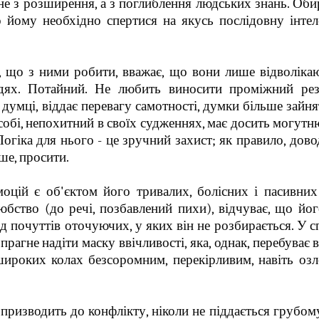
ст не з розширення, а з поглиблення людських знань. Оби
о йому необхідно спертися на якусь послідовну інте
є, що з ними робити, вважає, що вони лише відволіка
юдях. Потайний. Не любить виносити проміжний рез
 думці, віддає перевагу самотності, думки більше зайня
собі, непохитний в своїх судженнях, має досить могутн
Логіка для нього - це зручний захист; як правило, дов
ше, просити.
моцій є об'єктом його тривалих, болісних і пасивних
юбство (до речі, позбавлений пихи), відчуває, що йо
від почуттів оточуючих, у яких він не розбирається. У с
прагне надіти маску ввічливості, яка, однак, перебуває в
широких колах безсоромним, перекірливим, навіть оз
призводить до конфлікту, ніколи не піддається грубому