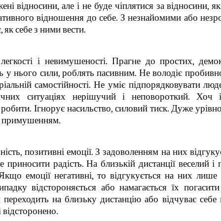
ені відносини, але і не буде чіплятися за відносини, як
гативного відношення до себе. З незнайомими або нез
як себе з ними вести.
легкості і невимушеності. Прагне до простих, демо
ь у нього сили, роблять пасивним. Не володіє пробив
ріальній самостійності. Не уміє підпорядковувати люд
ичних ситуаціях нерішучий і неповороткий. Хоч і
к робити. Ігнорує насильство, силовий тиск. Дуже урівн
я примушенням.
ть, позитивні емоції. З задоволенням на них відгукує
приносити радість. На близькій дистанції веселий і 
Якщо емоції негативні, то відгукується на них лише 
падку відстороняється або намагається їх погасити
и переходить на близьку дистанцію або відчуває себе 
і відсторонено.