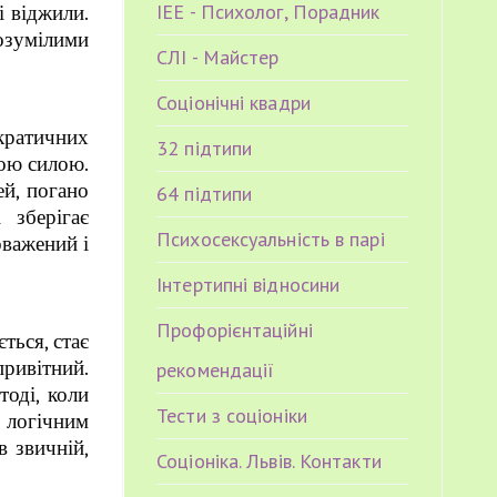
ІЕЕ - Психолог, Порадник
і віджили.
розумілими
СЛІ - Майстер
Соціонічні квадри
кратичних
32 підтипи
ною силою.
ей, погано
64 підтипи
 зберігає
Психосексуальність в парі
оважений і
Інтертипні відносини
Профорієнтаційні
ться, стає
привітний.
рекомендації
тоді, коли
Тести з соціоніки
 логічним
в звичній,
Соціоніка. Львів. Контакти