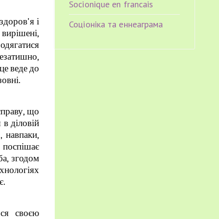
Socionique en francais
здоров'я і
Соціоніка та еннеаграма
 вирішені,
 одягатися
незатишно,
це веде до
овні.
справу, що
 в діловій
 навпаки,
о поспішає
ба, згодом
хнологіях
є.
ься своєю