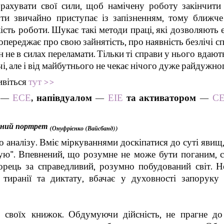
озрахувати свої сили, щоб намічену роботу закінчити
ти звичайно приступає із запізненням, тому ближче
ість роботи. Шукає такі методи праці, які дозволяють
переджає про свою зайнятість, про наявність безлічі спр
не в силах переламати. Тільки ті справи у нього вдаютьс
, але і від майбутнього не чекає нічого дуже райдужно
ивіться
тут >>
—
ЕСЕ
, напівдуалом
—
ЕІЕ
та активатором
—
СЕ
чний портрет
(Онуфрієнко (Вайсбанд))
о аналізу. Вміє міркуваннями доскіпатися до суті явищ
ую". Впевнений, що розумне не може бути поганим, с
орець за справедливий, розумно побудований світ. Н
тиранії та диктату, вбачає у духовності запоруку 
о своїх книжок. Обдумуючи дійсність, не прагне до 