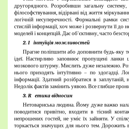
другорядного. Розробивши загальну систему, 
філософствування, відірвані від життя міркуванн
логічній несуперечності. Формальні рамки сис
стислій інформації, хоч може і розвернути її до
моделей і концепцій. Дає об'єктивну, часто безсто
2. I інтуїція можливостей
Прагне поліпшити або доповнити будь-яку те
ідеї. Настирливо заповнює пропущені ланки ці
мозкового штурму. Мислить дуже незалежно. Розі
нього приходять інтуїтивно – по здогадці. Л
інформації. Здатний розібратися в заплутаній, 
Недолік фактів замінить уявою. Все глибше прони
3. R етика відносин
Нетовариська людина. Йому дуже важко нала
поводитися привітно, входити в тісний конта
непрошених гостей, не уміє їх зайняти. У спіл
торкається значущих для нього тем. Дорожить в