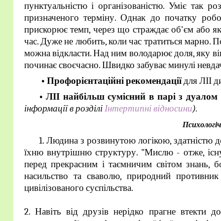
пунктуальністю і організованістю. Уміє так р
призначеного терміну. Однак до початку робо
прискорює темп, через що страждає об'єм або як
час. Дуже не любить, коли час тратиться марно. По
можна відкласти. Над ним володарює доля, яку він 
починає своєчасно. Швидко забуває минулі невдачі
• Профорієнтаційні рекомендації
для ЛІІ д
• ЛІІ найбільш сумісний в парі з дуалом
інформації в розділі
Інтертипні відносини
).
Психологі
1. Людина з розвинутою логікою, здатністю д
їхню внутрішню структуру. "Мислю - отже, існ
перед прекрасним і таємничим світом знань, б
насильство та сваволю, природний противник 
цивілізованого суспільства.
2. Навіть від друзів нерідко прагне втекти д