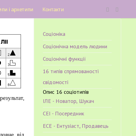
ипи і архетипи
Контакти
Соціоніка
Соціонічна модель людини
Соціонічні функції
16 типів спрямованості
свідомості
Опис 16 соціотипів
результат,
ІЛЕ - Новатор, Шукач
СЕІ - Посередник
ЕСЕ - Ентузіаст, Продавець
ловне від