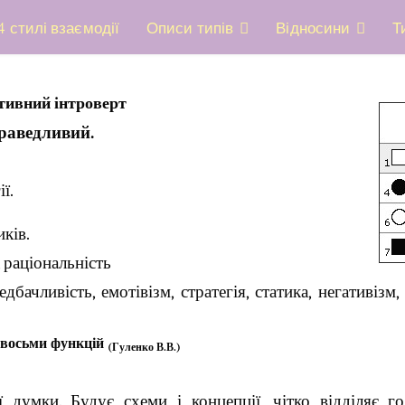
4 стилі взаємодії
Описи типів
Відносини
Т
їтивний інтроверт
праведливий.
ї.
иків.
, раціональність
дбачливість, емотівізм, стратегія, статика, негативізм, 
 восьми функцій
(Гуленко В.В.)
 думки. Будує схеми і концепції, чітко відділяє го