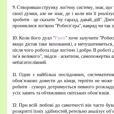
9. Створивши струнку логічну систему, знає, що 
своєї думки, але не знає, де і коли він її реал
зробити - це сказати "ну гаразд, давай, дій". Дія
прониклися логікою "Робесп'єра", навряд чи так 
10. Коли його дуал "
Гюґо
" хоче залучити "Робесп
якщо дістав таке виховання), а метушитиметься,
після чого робота піде логічно і добре. В роботі
ім'я великого", звідси - аскетизм, самопожертва 
небагатослівний.
11. Один з найбільш послідовних, систематичн
обов'язково довести до кінця, терпіти не мож
робити - суворо дотримується певного розкладу,
усіх занять та обтяжливих світських обов'язків.
12. При всій любові до самотності він часто бу
розкритті їхніх здібностей, ретельно аналізує об'