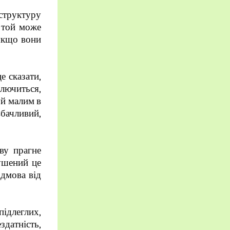
 структуру
о той може
 якщо вони
е сказати,
ключиться,
уй малим в
вбачливий,
ву прагне
ушений це
ідмова від
підлеглих,
здатність,