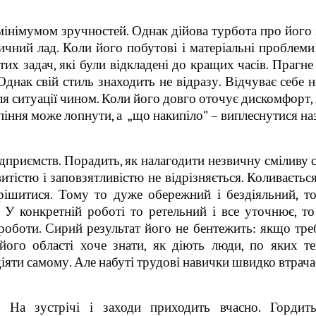
мінімумом зручностей. Однак дійова турбота про його 
ичний лад. Коли його побутові і матеріальні проблеми
тих задач, які були відкладені до кращих часів. Прагне
Однак свій стиль знаходить не відразу. Відчуває себе 
 ситуації чином. Коли його довго оточує дискомфорт, 
іння може лопнути, а „що накипіло" – виплеснутися наз
дприємств. Порадить, як налагодити незвичну сміливу 
итістю і заповзятливістю не відрізняється. Коливається
рішитися. Тому то дуже обережний і бездіяльний, то,
. У конкретній роботі то ретельний і все уточнює, т
роботи. Сирий результат його не бентежить: якщо тре
 його області хоче знати, як діють люди, по яких те
діяти самому. Але набуті трудові навички швидко втрача
. На зустрічі і заходи приходить вчасно. Гордит