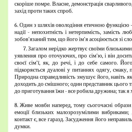
скоріше помре. Власне, демонстрація сварливого
захід проти таких спроб.
6. Один з шляхів оволодіння етичною функцією - 
надії - непохитність і нетерпимість, замість л
зобов'язаний тим, що його ім'я асоціюється зі сло
7. Загалом нерідко жертвує своїми близькими з
уявлення про оточуючих, про сім'ю, і він досит
своєї сім'ї, як, до речі, і до себе самого. Й
підкоряється дуалові у питаннях одягу, смаку, 
Природна справедливість змушує його, навіть як
доходить до смішного; один представник цього ти
до приготування їжи - все робила дружина; так я 
8. Живе мовби наперед, тому сьогочасні образи в
емоції близьких малозрозумілими вибриками; 
контакт є, все гаразд. Засудження його неправи
думки.