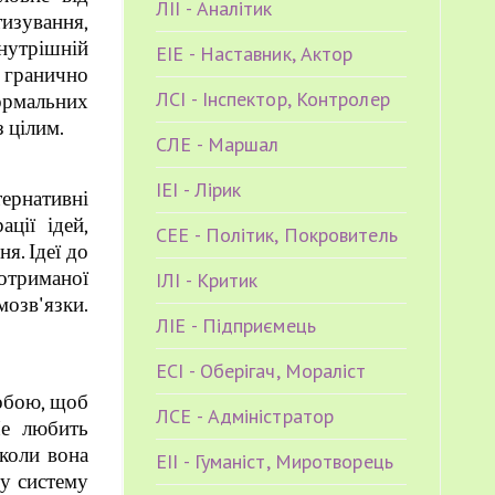
ЛІІ - Аналітик
изування,
внутрішній
ЕІЕ - Наставник, Актор
 гранично
ЛСІ - Інспектор, Контролер
формальних
з цілим.
СЛЕ - Маршал
ІЕІ - Лірик
тернативні
ції ідей,
СЕЕ - Політик, Покровитель
я. Ідеї до
отриманої
ІЛІ - Критик
мозв'язки.
ЛІЕ - Підприємець
ЕСІ - Оберігач, Мораліст
обою, щоб
ЛСЕ - Адміністратор
Не любить
 коли вона
ЕІІ - Гуманіст, Миротворець
ту систему