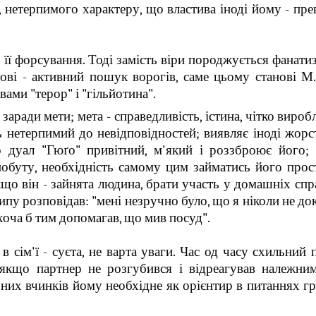
, нетерпимого характеру, що властива іноді йому - пр
її форсування. Тоді замість віри породжується фанатиз
юбові - активний пошук ворогів, саме цьому станові М
вами "терор" і "гільйотина".
аради мети; мета - справедливість, істина, чітко виробл
ь нетерпимий до невідповідностей; виявляє іноді жорс
ого дуал "Гюґо" привітний, м'який і роззброює його;
побуту, необхідність самому цим займатись його прос
що він - зайнята людина, брати участь у домашніх спра
пу розповідав: "мені незручно було, що я ніколи не до
хоча б тим допомагав, що мив посуд".
 сім'ї - суєта, не варта уваги. Час од часу схильний 
якщо партнер не розгубився і відреагував належни
льних вчинків йому необхідне як орієнтир в питаннях г