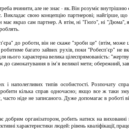
треба вчинити, але не знає - як. Він розуміє внутрішню
ізує. Викладає свою концепцію партнерові; найгірше, щ
ти має якраз сам партнер. А втім, ні "Гюґо", ні "Дюма",
зроблять.
'єра" до роботи, він не скаже "зроби це" (втім, може ц
 робитиме багато зайвих рухів, поки "Робесп'єр" не в
 для нього характерна велика цілеспрямованість: "жертв
аж до самокатування в ім'я великої мети; обережний, за
их і наполегливих типів особистості. Розпочату спра
е робити кілька справ одночасно; якщо все ж таки зм
 часто ніде не записаного. Дуже допомагає в роботі в
ває добрим організатором, робить натиск на вихованні 
єктивні характеристики людей: рівень кваліфікації, праце