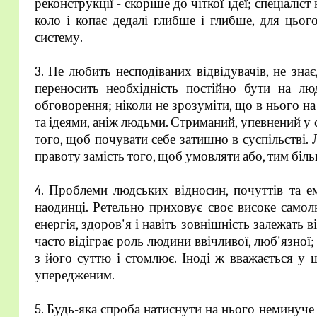
реконструкції - скоріше до чіткої ідеї; спеціалі
коло і копає дедалі глибше і глибше, для цьог
систему.
3. Не любить несподіваних відвідувачів, не зна
переносить необхідність постійно бути на л
обговорення; ніколи не зрозуміти, що в нього на
та ідеями, аніж людьми. Стриманий, упевнений у 
того, щоб почувати себе затишно в суспільстві. 
правоту замість того, щоб умовляти або, тим біль
4. Проблеми людських відносин, почуттів та е
наодинці. Ретельно приховує своє високе самол
енергія, здоров'я і навіть зовнішність залежать 
часто відіграє роль людини ввічливої, люб'язної; 
з його суттю і стомлює. Іноді ж вважається у 
упередженим.
5. Будь-яка спроба натиснути на нього неминуче 