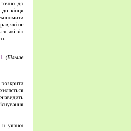
 точно до
 до кінця
 економити
ав, які не
я, які він
го.
І
.
(Більше
, розкрити
хиляється
енавидить
існування
її уявної