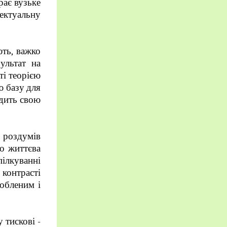
рає вузьке
лектуальну
ють, важко
ультат на
ті теорією
ю базу для
одить свою
 роздумів
го життєва
пілкуванні
 контрасті
лобленим і
 тискові -