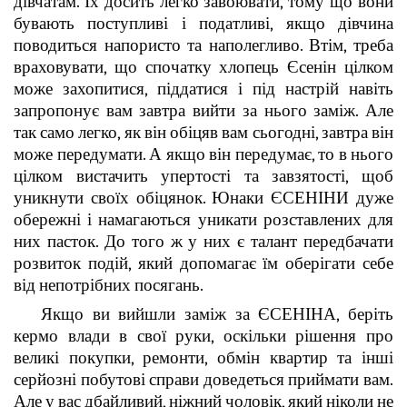
дівчатам. Їх досить легко завоювати, тому що вони
бувають поступливі і податливі, якщо дівчина
поводиться напористо та наполегливо. Втім, треба
враховувати, що спочатку хлопець Єсенін цілком
може захопитися, піддатися і під настрій навіть
запропонує вам завтра вийти за нього заміж. Але
так само легко, як він обіцяв вам сьогодні, завтра він
може передумати. А якщо він передумає, то в нього
цілком вистачить упертості та завзятості, щоб
уникнути своїх обіцянок. Юнаки ЄСЕНІНИ дуже
обережні і намагаються уникати розставлених для
них пасток. До того ж у них є талант передбачати
розвиток подій, який допомагає їм оберігати себе
від непотрібних посягань.
Якщо ви вийшли заміж за ЄСЕНІНА, беріть
кермо влади в свої руки, оскільки рішення про
великі покупки, ремонти, обмін квартир та інші
серйозні побутові справи доведеться приймати вам.
Але у вас дбайливий, ніжний чоловік, який ніколи не