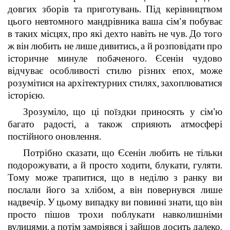
довгих зборів та приготувань. Під керівництвом
цього невтомного мандрівника ваша сім'я побуває
в таких місцях, про які дехто навіть не чув. До того
ж він любить не лише дивитись, а й розповідати про
історичне минуле побаченого. Єсенін чудово
відчуває особливості стилю різних епох, може
розумітися на архітектурних стилях, захоплюватися
історією.
Зрозуміло, що ці поїздки приносять у сім’ю
багато радості, а також сприяють атмосфері
постійного оновлення.
Потрібно сказати, що Єсенін любить не тільки
подорожувати, а й просто ходити, блукати, гуляти.
Тому може трапитися, що в неділю з ранку ви
послали його за хлібом, а він повернувся лише
надвечір. У цьому випадку ви повинні знати, що він
просто пішов трохи поблукати навколишніми
вулицями, а потім замріявся і зайшов досить далеко,