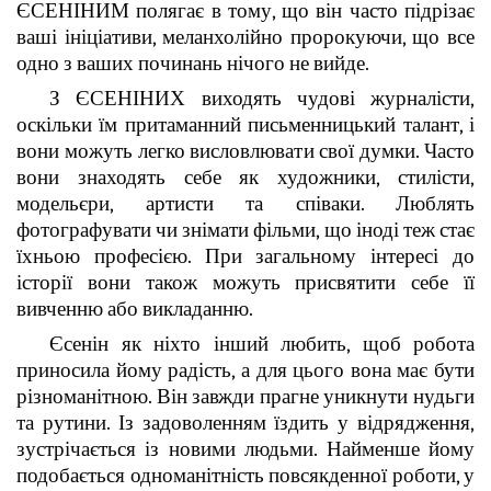
ЄСЕНІНИМ полягає в тому, що він часто підрізає
ваші ініціативи, меланхолійно пророкуючи, що все
одно з ваших починань нічого не вийде.
З ЄСЕНІНИХ виходять чудові журналісти,
оскільки їм притаманний письменницький талант, і
вони можуть легко висловлювати свої думки. Часто
вони знаходять себе як художники, стилісти,
модельєри, артисти та співаки. Люблять
фотографувати чи знімати фільми, що іноді теж стає
їхньою професією. При загальному інтересі до
історії вони також можуть присвятити себе її
вивченню або викладанню.
Єсенін як ніхто інший любить, щоб робота
приносила йому радість, а для цього вона має бути
різноманітною. Він завжди прагне уникнути нудьги
та рутини. Із задоволенням їздить у відрядження,
зустрічається із новими людьми. Найменше йому
подобається одноманітність повсякденної роботи, у