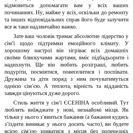
відмовиться допомагати вам у всіх ваших
починаннях. Ну, майже у всіх, оскільки до ремонту
та інших відповідальних справ його буде залучити
все ж таки надзвичайно важко.
Зате ваш чоловік тримає абсолютне лідерство у
сім'ї щодо підтримки емоційного клімату. У
хорошому настрої він зігріває всіх домашніх
своїми блискучими жартами, вміє підбадьорити і
надихнути. Ще він любить розіграші, любить
подуріти, посміятися, повеселитися і поспівати.
Дружина та діти поряд з ним почуватимуться
однією сім'єю. А теплота, вірність та відданість
завжди цінуються дуже дорого.
Стиль життя у сім'ї ЄСЕНІНА особливий. Тут
люблять виїжджати у нові, незнайомі місця. Як
тільки у нього з'явиться бажання (а бажання кудись
з'їздити виникає у нього досить часто), ви будете
всією сім'єю зриватися з місця без попередніх