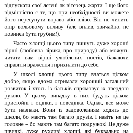
відпускати свої легені як вітерець жарти. І ще його
відмінністю є те, що при необхідності ви можете
його пересунути вправо або вліво. Він не чинить
опір вольовому впливу (але вплив, звичайно, не
повинен бути грубим!).
Часто хлопці цього типу пишуть дуже хороші
вірші (любовна лірика, про природу) або можуть
читати вам вірші улюблених поетів, бажаючи
справити враження і прихилити до себе.
У школі хлопці цього типу вчаться цілком
добре, якщо вдома отримали хороший загальний
розвиток і хтось із батьків спрямовує їх твердою
рукою. У цьому випадку в них будуть цілком
пристойні і оцінки, і поведінка. Однак, все може
бути навпаки. Вони із задоволенням ходять до
школи, бо мають там багато друзів. І навіть не це
головне – бо мають там багато подружок! Це дуже
швидкі, дуже рухливі хлопці, які буквально на