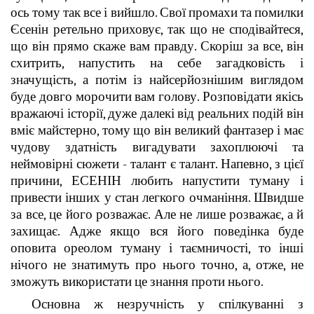
ось тому так все і вийшло. Свої промахи та помилки
Єсенін ретельно приховує, так що не сподівайтеся,
що він прямо скаже вам правду. Скоріш за все, він
схитрить, напустить на себе загадковість і
значущість, а потім із найсерйознішим виглядом
буде довго морочити вам голову. Розповідати якісь
вражаючі історії, дуже далекі від реальних подій він
вміє майстерно, тому що він великий фантазер і має
чудову здатність вигадувати захоплюючі та
неймовірні сюжети - талант є талант. Напевно, з цієї
причини, ЕСЕНІН любить напустити туману і
привести інших у стан легкого очманіння. Швидше
за все, це його розважає. Але не лише розважає, а й
захищає. Адже якщо вся його поведінка буде
оповита ореолом туману і таємничості, то інші
нічого не знатимуть про нього точно, а, отже, не
зможуть використати це знання проти нього.
Основна ж незручність у спілкуванні з