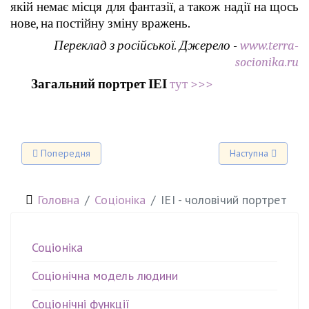
якій немає місця для фантазії, а також надії на щось
нове, на постійну зміну вражень.
Переклад з російської. Джерело -
www.terra-
socionika.ru
Загальний портрет ІЕІ
тут >>>
Попередня стаття: ІЛЕ - жіночий портрет
Наступна стаття: Те
Попередня
Наступна
Головна
Соціоніка
ІЕІ - чоловічий портрет
Соціоніка
Соціонічна модель людини
Соціонічні функції