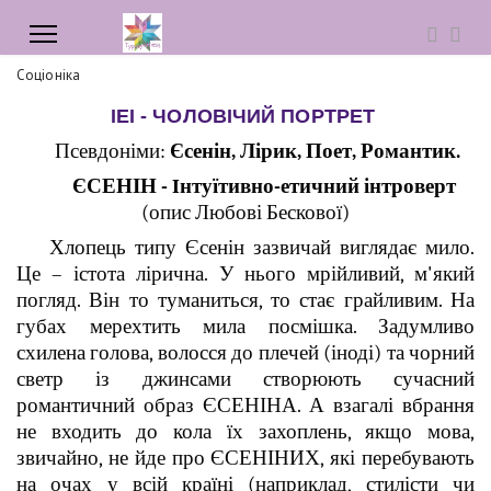
Соціоніка
ІЕІ - ЧОЛОВІЧИЙ ПОРТРЕТ
Псевдоніми:
Єсенін, Лірик, Поет, Романтик.
ЄСЕНІН - Iнтуїтивно-етичний інтроверт
(опис Любові Бескової)
Хлопець типу Єсенін зазвичай виглядає мило.
Це – істота лірична. У нього мрійливий, м'який
погляд. Він то туманиться, то стає грайливим. На
губах мерехтить мила посмішка. Задумливо
схилена голова, волосся до плечей (іноді) та чорний
светр із джинсами створюють сучасний
романтичний образ ЄСЕНІНА. А взагалі вбрання
не входить до кола їх захоплень, якщо мова,
звичайно, не йде про ЄСЕНІНИХ, які перебувають
на очах у всій країні (наприклад, стилісти чи