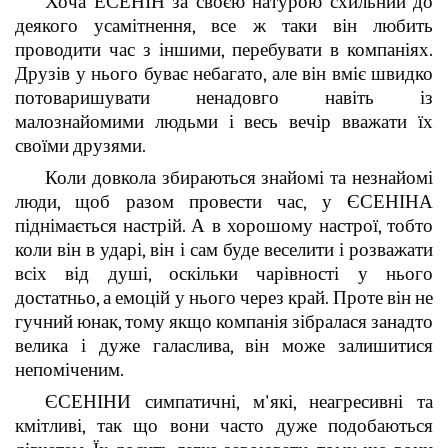
Хоча ЕСЕНІН за своєю натурою схильний до
деякого усамітнення, все ж таки він любить
проводити час з іншими, перебувати в компаніях.
Друзів у нього буває небагато, але він вміє швидко
потоваришувати ненадовго навіть із
малознайомими людьми і весь вечір вважати їх
своїми друзями.
Коли довкола збираються знайомі та незнайомі
люди, щоб разом провести час, у ЄСЕНІНА
піднімається настрій. А в хорошому настрої, тобто
коли він в ударі, він і сам буде веселити і розважати
всіх від душі, оскільки чарівності у нього
достатньо, а емоцій у нього через край. Проте він не
гучний юнак, тому якщо компанія зібралася занадто
велика і дуже галаслива, він може залишитися
непоміченим.
ЄСЕНІНИ симпатичні, м'які, неагресивні та
кмітливі, так що вони часто дуже подобаються