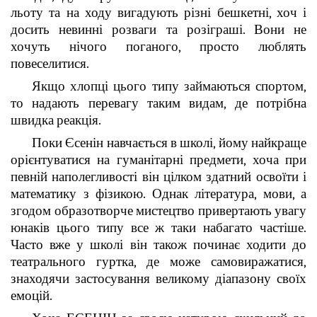
льоту та на ходу вигадують різні бешкетні, хоч і
досить невинні розваги та розіграші. Вони не
хочуть нічого поганого, просто люблять
повеселитися.
Якщо хлопці цього типу займаються спортом,
то надають перевагу таким видам, де потрібна
швидка реакція.
Поки Єсенін навчається в школі, йому найкраще
орієнтуватися на гуманітарні предмети, хоча при
певній наполегливості він цілком здатний освоїти і
математику з фізикою. Однак література, мови, а
згодом образотворче мистецтво привертають увагу
юнаків цього типу все ж таки набагато частіше.
Часто вже у школі він також починає ходити до
театрального гуртка, де може самовиражатися,
знаходячи застосування великому діапазону своїх
емоцій.