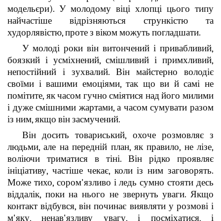
модельєри). У молодому віці хлопці цього типу
найчастіше відрізняються стрункістю та
худорлявістю, проте з віком можуть погладшати.
У молоді роки він витончений і привабливий,
боязкий і усміхнений, смішливий і примхливий,
непостійний і зухвалий. Він майстерно володіє
своїми і вашими емоціями, так що ви й самі не
помітите, як часом гучно сміятися над його милими
і дуже смішними жартами, а часом сумувати разом
із ним, якщо він засмучений.
Він досить товариський, охоче розмовляє з
людьми, але на передній план, як правило, не лізе,
воліючи триматися в тіні. Він рідко проявляє
ініціативу, частіше чекає, коли із ним заговорять.
Може тихо, сором'язливо і ледь сумно стояти десь
віддалік, поки на нього не звернуть уваги. Якщо
контакт відбувся, він починає виявляти у розмові і
м'яку, ненав'язливу увагу, і посміхатися, і