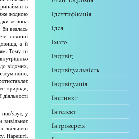
принаймні в
Ідентифікація
 вже жодною
ідки ж вона
Ідея
 би взялась
уче повинні
Імаго
овища, а й
ям. Тому ці
Індивід
 внутрішньо
до відомих,
Індивідуальність
безсумнівно,
ротиставляє
Індивідуація
ес природи,
ї діяльності
Інстинкт
Інтелект
пов’язує, у
м вивільняє
Інтроверсія
ї, звільнені
у. Нарешті,