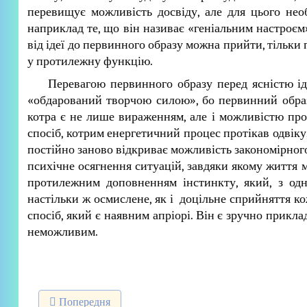
перевищує можливість досвіду, але для цього нео
наприклад те, що він називає «геніальним настроєм»
від ідеї до первинного образу можна прийти, тільки 
у протилежну функцію.
Перевагою первинного образу перед ясністю іде
«обдарований творчою силою», бо первинний образ 
котра є не лише вираженням, але і можливістю прот
спосіб, котрим енергетичний процес протікав одвіку
постійно заново відкриває можливість закономірног
психічне осягнення ситуацій, завдяки якому життя 
протилежним доповненням інстинкту, який, з одно
настільки ж осмислене, як і доцільне сприйняття ко
спосіб, який є наявним апріорі. Він є зручно прик
неможливим.
Попередня стаття: Об’єктивний рівень
Попередня