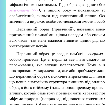
міфологічними мотивами. Тоді образ є, з одного б
колективне >>>
),
з іншого боку ‒ показником то
особистісний, скільки під колективний вплив. Ос
значення, а виражає особисто-несвідомі змісти і осо
Первинний образ (правічний), названий мн
притаманний принаймні цілим народам або епохам. 
всіх часів; так мені вдалося виявити цілий ряд м
чистокровних негрів.
Первинний образ це осад в пам’яті ‒
енграма
собою процесів. Це є, перш за все і від самого 
переживання, яке завжди повертається. Тому в 
повторюваним вираженням, яке або пробуджує дани
що первинний образ є психічне вираження для певної
що певна анатомічна структура виникла під вплив
образ, в його стійкому і загальнопоширеному проявл
впливу, котрий са́ме тому повинен мати характер п
міфу до природи (наприклад, відношення сонячних мі
зміни пір року). Але в такому випадку залишилось би