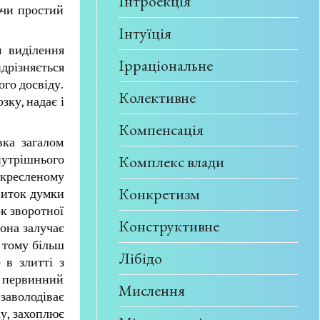
Інтроекція
ючи простий
Інтуїція
м виділення
Ірраціональне
дрізняється
ого досвіду.
Колективне
зку, надає і
Компенсація
вка загалом
Комплекс влади
нутрішнього
акресленому
Конкретизм
виток думки
ок зворотної
Конструктивне
вона залучає
і тому більш
Лібідо
 в злитті з
у первинний
Мислення
 заволодіває
ку, захоплює