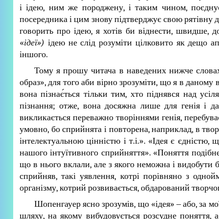
і ідею, ним же породжену, і таким чином, поєдну
посередника і цим знову підтверджує свою рятівну ді
говорить про ідею, я хотів би віднести, швидше, д
«
ідеї»)
ідею не слід розуміти цілковито як дещо ап
іншого.
Тому я прошу читача в наведених нижче слова
образ», для того аби вірно зрозуміти, що я в даному
вона пізнає́ться тільки тим, хто піднявся над усі
пізнання; отже, вона досяжна лише для генія і да
викликається переважно творіннями генія, перебуває
умовно, бо сприйнята і повторена, наприклад, в тво
інтелектуальною цінністю і т.і.». «Ідея є єдністю,
нашого інтуїтивного сприйняття». «Поняття подібне
що в нього вклали, але з якого неможна і видобути бі
сприйняв, такі уявлення, котрі порівняно з одно
організму, котрий розвивається, обдарований творчо
Шопенгауер ясно зрозумів, що «ідея» ‒ або, за м
шляху, на якому вибудовується розсудне поняття, а