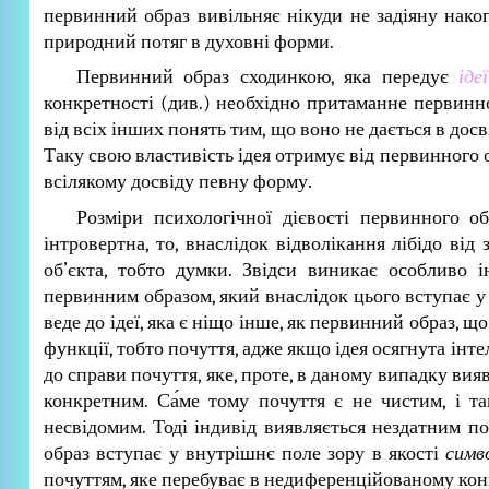
первинний образ вивільняє нікуди не задіяну нак
природний потяг в духовні форми.
Первинний образ сходинкою, яка передує
іде
конкретності (див.) необхідно притаманне первинно
від всіх інших понять тим, що воно не дається в досві
Таку свою властивість ідея отримує від первинного 
всілякому досвіду певну форму.
Розміри психологічної дієвості первинного о
інтровертна, то, внаслідок відволікання лібідо ві
об’єкта, тобто думки. Звідси виникає особливо 
первинним образом, який внаслідок цього вступає
веде до ідеї, яка є ніщо інше, як первинний образ, 
функції, тобто почуття, адже якщо ідея осягнута інт
до справи почуття, яке, проте, в даному випадку ви
конкретним. Са́ме тому почуття є не чистим, і т
несвідомим. Тоді індивід виявляється нездатним п
образ вступає у внутрішнє поле зору в якості
симв
почуттям, яке перебуває в недиференційованому конкр