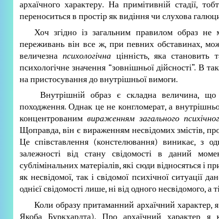
архаїчного характеру. На примітивній стадії, то
переноситься в простір як видіння чи слухова галюци
Хоч згідно із загальним правилом образ не 
переживань він все ж, при певних обставинах, мо
величезна
психологічна
цінність, яка становить 
психологічне значення “зовнішньої дійсності”. В та
на пристосування до внутрішньої вимоги.
Внутрішній образ є складна величина, що ф
походження. Однак це не конгломерат, а внутрішньо
концентрованим
вираженням
загального психічн
Щоправда, він є вираженням несвідомих змістів, про
Це співставлення (констелювання) виникає, з одн
залежності від стану свідомості в даний моме
сублімінальних матеріалів, які сюди відносяться і пр
як несвідомої, так і свідомої психічної ситуації д
однієї свідомості лише, ні від одного несвідомого, а 
Коли образу притаманний архаїчний характер, 
Якоба Буркхардта). Про архаїчний характер я 