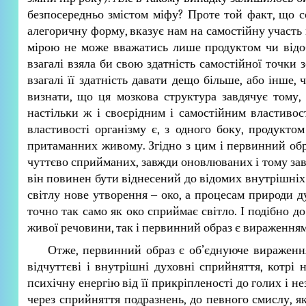
безпосередньо змістом міфу? Проте той факт, що с
алегоричну форму, вказує нам на самостійну участь
мірою не може вважатись лише продуктом чи відо
взагалі взяла би свою здатність самостійної точки
взагалі її здатність давати дещо більше, або інше
визнати, що ця мозкова структура завдячує тому
настільки ж і своєрідним і самостійним властивос
властивості організму є, з одного боку, продукто
притаманних живому. Згідно з цим і первинний обра
чуттєво сприйманих, завжди оновлюваних і тому завж
він повинен бути віднесений до відомих внутрішніх 
світлу нове утворення ‒ око, а процесам природи 
точно так само як око сприймає світло. І подібно до
живої речовини, так і первинний образ є вираженням 
Отже, первинний образ є об’єднуюче вираження 
відчуттєві і внутрішні духовні сприйняття, котрі 
психічну енергію від її прикріпленості до голих і не
через сприйняття подразнень, до певного смислу, я