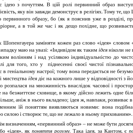
є ідею з почуттям. В цій ролі первинний образ виступ
євість, яку він завжди демонструє в релігіях. Тому те, щ
о первинного образу, бо (як я пояснив уже в розділі, п
ріорне, а в той же час і як дещо похідне, що розвиваєть
х Шопенгауера заміняти кожен раз слово «ідея» словом
 випадку маю на увазі: «Індивідом як таким
ідея
ніколи не 
ляким волінням і над усілякою індивідуальністю до чисто
лі для того, хто у піднесенні своєї чистої пізнавально
 в геніальному настрої; тому вона передається не безумо
рі мистецтва
ідея
діє на кожного лише у відповідності з й
 що розпалася на множинність внаслідок часової і просто
 на безжиттєве сховище, в якому дійсно лежить одне біля
льше, аніж в нього вкладено; ідея ж, навпаки, розвиває в т
йменним їй поняттям виявляються новими: вона подібн
ю силою і створює те, що не лежало в ньому прихованим».
оїм визначенням, «первинний образ» ‒ не може бути досяг
бо «ідея», як
поняття розуму.
Така ідея, за Кантом, є
п