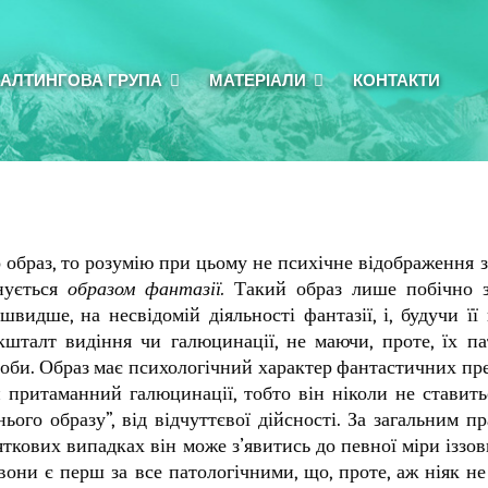
АЛТИНГОВА ГРУПА
МАТЕРІАЛИ
КОНТАКТИ
ро образ, то розумію при цьому не психічне відображення
енується
образом фантазії.
Такий образ лише побічно з
видше, на несвідомій діяльності фантазії, і, будучи її 
кшталт видіння чи галюцинації, не маючи, проте, їх па
роби. Образ має психологічний характер фантастичних пре
й притаманний галюцинації, тобто він ніколи не ставить
нього образу”, від відчуттєвої дійсності. За загальним п
няткових випадках він може з’явитись до певної міри іззо
 вони є перш за все патологічними, що, проте, аж ніяк не