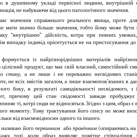
бто в душевному укладі первісної людини, внутрішній 
нація, не набуваючи від цього патологічного значення.
має значення справжнього реального явища, проте дл
же мати значно більше значення, тобто йому може бути
таку “внутрішню” дійсність, котра при певних умовах
кім випадку індивід орієнтується не на пристосування до 
ормується із найрізнорідніших матеріалів найрізном
 цілісний продукт, що має свій власний, самостійний сми
ого стану,
а не лише і не переважно несвідомих стані
те, не всіх змістів загалом, а лише взаємопов’язаних в д
ого боку, в результаті самодіяльності несвідомого, з
нт, причому цей стан свідомості завжди пробуджує 
ипиняє ті, котрі сюди не відносяться. Згідно з цим, образ 
аного моменту. Тому трактування його сенсу не може вихо
тільки від взаємовідносин одного та іншого.
я називаю його
первинним
або
правічним
(опираючись на
кажу тоді, коли образ виявляє помітне співпадіння 