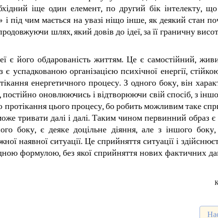
бхідний іще один елемент, по другий бік інтелекту, щ
 і під чим мається на увазі ніщо інше, як деякий стан п
продовжуючи шлях, який довів до ідеї, за її граничну висо
ї є його обдарованість життям. Це є самостійний, живи
є успадкованою організацією психічної енергії, стійко
ікання енергетичного процесу. З одного боку, він харак
, постійно оновлюючись і відтворюючи свій спосіб, з іншо
о протікання цього процесу, бо робить можливим таке спр
може тривати далі і далі. Таким чином первинний образ є
го боку, є деяке доцільне діяння, але з іншого боку,
жної наявної ситуації. Це сприйняття ситуації і здійснює
ладною формулою, без якої сприйняття нових фактичних да
К
Нас
На