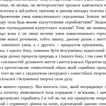
онце, чи місяць, чи метеорологічні процеси вдягаються 
 психіки в цій роботі, причому в даному випадку психіка
браженням умов навколишнього середовища. Інакше зв
 зору поза будь-якими відчуттєвими сприйняттями? Звідки
, чим підтвердження відчуттєвих показів? Тому ми немин
,
що
вона є, не лише впливу умов навколишнього серед
тям живої речовини, тобто закону, даному разом з житт
м зовнішніх умов, а з другого ‒ продуктом призначень,
з, з одного боку, повинен бути безсумнівно віднесений 
ди дієвих процесів природи, а з іншого боку, і так само 
схильностей духовного життя і життя взагалі. Організм п
дух протиставляє символічний образ, який сприймає проц
 того як око є свідоцтвом своєрідної і самостійної творчо
власної і безумовної творчої сили духу.
живого процесу. Він вносить сенс, який впорядковує і 
на початку виявляються поза порядком і зв’язками, і ци
зрозумілих сприйнять. І в той же час він прикріпляє енергі
кий і спрямовує діяння на шлях, відповідний даному сенс