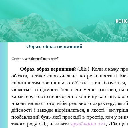
КОНС
Образ, образ первинний
Словник аналітичної психології
Образ, образ первинний
(Bild). Коли я кажу п
об’єкта, а таке споглядальне, котре в поетиці ім
сприйняттям зовнішнього об’єкта ‒ він базується, ш
являється свідомості більш чи менш раптово, на 
характеру, тобто не входячи в клінічну картину хво
ніколи на має того, ніби реального характеру, яки
дійсності і завжди відрізняється, в якості “внутріш
позбавлений будь-якої проекції в простір, хоч у ви
такого роду слід називати
архаїчними >>>
, хіба що