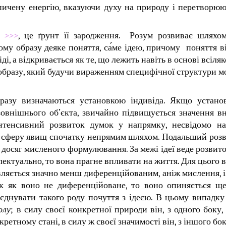
опичену енергію, вказуючи духу на природу і перетворю
ї >>>
, це ґрунт її зародження. Розум розвиває шляхо
му образу деяке поняття, са́ме ідею, причому поняття ві
ді, а відкривається як те, що лежить навіть в основі всіляк
образу, який будучи вираженням специфічної структури мо
бразу визначаються установкою індивіда. Якщо устано
д зовнішнього об’єкта, звичайно підвищується значення в
інтенсивний розвиток думок у напрямку, несвідомо н
 у сферу явищ спочатку непрямим шляхом. Подальший роз
що досяг мисленого формулювання. За межі ідеї веде розвит
електуально, то вона прагне впливати на життя. Для цього 
являється значно менш диференційованим, аніж мислення, 
ак як воно не диференційоване, то воно опиняється ще
оєднувати такого роду почуття з ідеєю. В цьому випадк
олу
; в силу своєї конкретної природи він, з одного боку,
етному стані, в силу ж своєї значимості він, з іншого бо