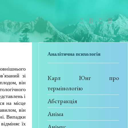
Аналітична психологія
 зовнішнього
в’язаний зі
Карл Юнг про
плодом, він
термінологію
тологічного
дставлень і
Абстракція
ся на місце
равилом, він
Аніма
вні. Випадки
 відміняє їх
Анімус