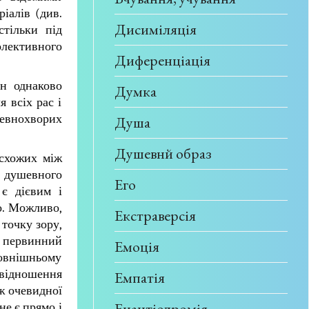
іалів (див.
Дисиміляція
стільки під
олективного
Диференціація
ін однаково
Думка
 всіх рас і
шевнохворих
Душа
Душевнй образ
 схожих між
о душевного
Его
 є дієвим і
о. Можливо,
Екстраверсія
точку зору,
о первинний
Емоція
 зовнішньому
 відношення
Емпатія
ж очевидної
Енантіодромія
не є прямо і