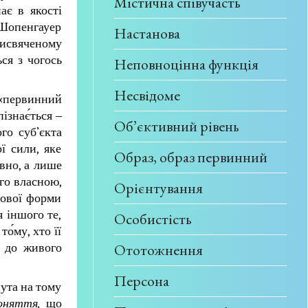
Містична співучасть
ає в якості
о Шопенгауер
Настанова
рисвяченому
ся з чогось
Неповноцінна функція
Несвідоме
 «первинний
пізнає́ться ‒
Об’єктивний рівень
го суб’єкта
ї сили, яке
Образ, образ первинний
вно, а лише
ого власною,
Орієнтування
рової форми
 іншого те,
Особистість
о́му, хто її
Ототожнення
а до живого
Персона
нута на тому
оняття,
що