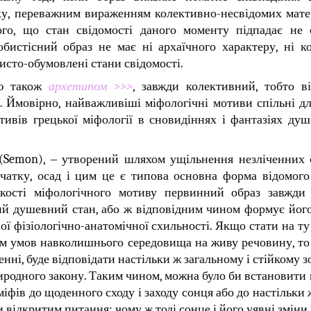
оку, переважним вираженням колективно-несвідомих матер
го, що стан свідомості даного моменту підпадає не 
обистісний образ не має ні архаїчного характеру, ні к
бисто-обумовлені стани свідомості.
ою також
архетипом >>>
, завжди колективний, тобто в
Ймовірно, найважливіші міфологічні мотиви спільні для
отивів грецької міфології в сновидіннях і фантазіях ду
(Semon), ‒ утворений шляхом ущільнення незліченних
початку, осад і цим це є типова основна форма відомог
якості міфологічного мотиву первинний образ завжди
й душевний стан, або ж відповідним чином формує йог
 фізіологічно-анатомічної схильності. Якщо стати на ту 
ом умов навколишнього середовища на живу речовину, т
енні, буде відповідати настільки ж загальному і стійкому
риродного закону. Таким чином, можна було би встановити
фів до щоденного сходу і заходу сонця або до настільки 
 відкритим питання: чому ж тоді сонце і його уявні зміни 