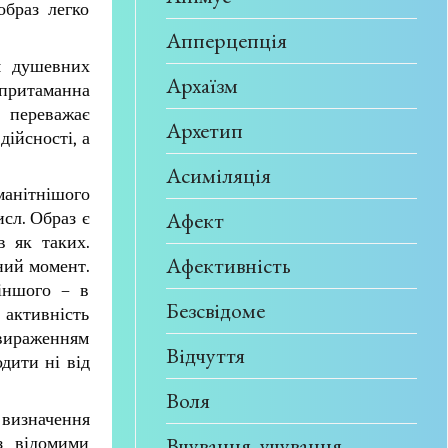
образ легко
Апперцепція
я душевних
Архаїзм
 притаманна
, переважає
Архетип
дійсності, а
Асиміляція
анітнішого
Афект
сл. Образ є
в як таких.
Афективність
аний момент.
 іншого – в
Безсвідоме
активність
є вираженням
Відчуття
дити ні від
Воля
 визначення
Вчування, учування
з відомими