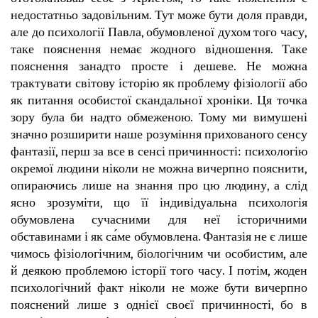
недостатньо задовільним. Тут може бути доля правди,
але до психології Павла, обумовленої духом того часу,
таке пояснення немає жодного відношення. Таке
пояснення занадто просте і дешеве. Не можна
трактувати світову історію як проблему фізіології або
як питання особистої скандальної хроніки. Ця точка
зору була би надто обмеженою. Тому ми вимушені
значно розширити наше розуміння прихованого сенсу
фантазії, перш за все в сенсі причинності: психологію
окремої людини ніколи не можна вичерпно пояснити,
опираючись лише на знання про цю людину, а слід
ясно зрозуміти, що її індивідуальна психологія
обумовлена сучасними для неї історичними
обставинами і як са́ме обумовлена. Фантазія не є лише
чимось фізіологічним, біологічним чи особистим, але
й деякою проблемою історії того часу. І потім, жоден
психологічний факт ніколи не може бути вичерпно
пояснений лише з однієї своєї причинності, бо в