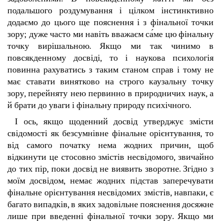
подальшого роздумування і цілком інстинктивно
додаємо до цього ще пояснення і з фінальної точки
зору; дуже часто ми навіть вважаєм са́ме цю фінальну
точку вирішальною. Якщо ми так чинимо в
повсякденному досвіді, то і наукова психологія
повинна рахуватись з таким станом справ і тому не
має ставати винятково на строго каузальну точку
зору, перейняту нею первинно в природничих наук, а
й брати до уваги і фінальну природу психічного.
І ось, якщо щоденний досвід утверджує змісти
свідомості як безсумнівне фінальне орієнтування, то
від самого початку нема жодних причин, щоб
відкинути це стосовно змістів несвідомого, звичайно
до тих пір, поки досвід не виявить зворотне. Згідно з
моїм досвідом, немає жодних підстав заперечувати
фінальне орієнтування несвідомих змістів, навпаки, є
багато випадків, в яких задовільне пояснення досяжне
лише при введенні фінальної точки зору. Якщо ми