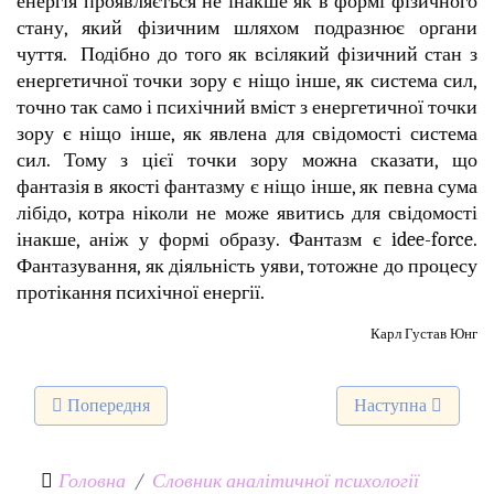
енергія проявляється не інакше як в формі фізичного
стану, який фізичним шляхом подразнює органи
чуття. Подібно до того як всілякий фізичний стан з
енергетичної точки зору є ніщо інше, як система сил,
точно так само і психічний вміст з енергетичної точки
зору є ніщо інше, як явлена для свідомості система
сил. Тому з цієї точки зору можна сказати, що
фантазія в якості фантазму є ніщо інше, як певна сума
лібідо, котра ніколи не може явитись для свідомості
інакше, аніж у формі образу. Фантазм є idee-force.
Фантазування, як діяльність уяви, тотожне до процесу
протікання психічної енергії.
Карл Густав Юнг
Попередня стаття: Трансцендентна функція
Наступна стаття: 
Попередня
Наступна
Головна
Словник аналітичної психології