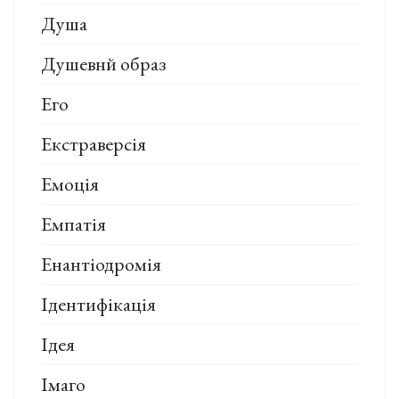
Душа
Душевнй образ
Его
Екстраверсія
Емоція
Емпатія
Енантіодромія
Ідентифікація
Ідея
Імаго