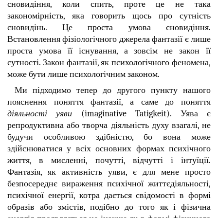
сновидіння, коли спить, проте це не така
закономірність, яка говорить щось про сутність
сновидінь. Це проста умова сновидіння.
Встановлення фізіологічного джерела фантазії є лише
проста умова її існування, а зовсім не закон її
сутності. Закон фантазії, як психологічного феномена,
може бути лише психологічним законом.
Ми підходимо тепер до другого пункту нашого
пояснення поняття фантазії, а саме до поняття
діяльності уяви
(imaginative Tatigkeit). Уява є
репродуктивна або творча діяльність духу взагалі, не
будучи особливою здібністю, бо вона може
здійснюватися у всіх основних формах психічного
життя, в мисленні, почутті, відчутті і інтуїції.
Фантазія, як активність уяви, є для мене просто
безпосереднє вираження психічної життєдіяльності,
психічної енергії, котра дається свідомості в формі
образів або змістів, подібно до того як і фізична