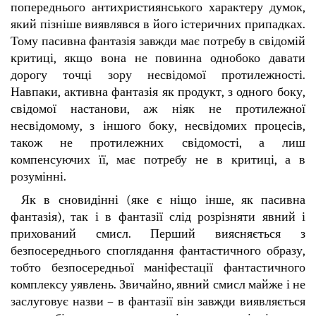
попереднього антихристиянського характеру думок,
який пізніше виявлявся в його істеричних припадках.
Тому пасивна фантазія завжди має потребу в свідомій
критиці, якщо вона не повинна однобоко давати
дорогу точці зору несвідомої протилежності.
Навпаки, активна фантазія як продукт, з одного боку,
свідомої настанови, аж ніяк не протилежної
несвідомому, з іншого боку, несвідомих процесів,
також не протилежних свідомості, а лиш
компенсуючих її, має потребу не в критиці, а в
розумінні.
Як в сновидінні (яке є ніщо інше, як пасивна
фантазія), так і в фантазії слід розрізняти явний і
прихований смисл. Перший виясняється з
безпосереднього споглядання фантастичного образу,
тобто безпосередньої маніфестації фантастичного
комплексу уявлень. Звичайно, явний смисл майже і не
заслуговує назви – в фантазії він завжди виявляється