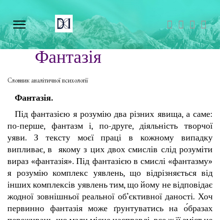
Фантазія
Словник аналітичної психології
Фантазія.
Під фантазією я розумію два різних явища, а саме:
по-перше, фантазм і, по-друге, діяльність творчої
уяви. З тексту моєї праці в кожному випадку
випливає, в якому з цих двох смислів слід розуміти
вираз «фантазія». Під фантазією в смислі «фантазму»
я розумію комплекс уявлень, що відрізняється від
інших комплексів уявлень тим, що йому не відповідає
жодної зовнішньої реальної об’єктивної даності. Хоч
первинно фантазія може ґрунтуватись на о́бразах
переживань, що мали місце насправді, все ж її зміст не