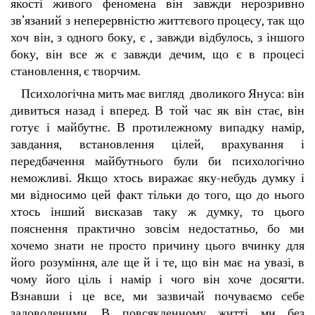
якості живого феномена він завжди нерозривно
зв’язаний з неперервністю життєвого процесу, так що
хоч він, з одного боку, є , завжди відбулось, з іншого
боку, він все ж є завжди дечим, що є в процесі
становлення, є творчим.
Психологічна мить має вигляд дволикого Януса: він
дивиться назад і вперед. В той час як він стає, він
готує і майбутнє. В протилежному випадку намір,
завдання, встановлення цілей, врахування і
передбачення майбутнього були би психологічно
неможливі. Якщо хтось виражає яку-небудь думку і
ми відносимо цей факт тільки до того, що до нього
хтось інший висказав таку ж думку, то цього
пояснення практично зовсім недостатньо, бо ми
хочемо знати не просто причину цього вчинку для
його розуміння, але ще й і те, що він має на увазі, в
чому його ціль і намір і чого він хоче досягти.
Взнавши і це все, ми зазвичай почуваємо себе
задоволеними. В повсякденному житті ми без