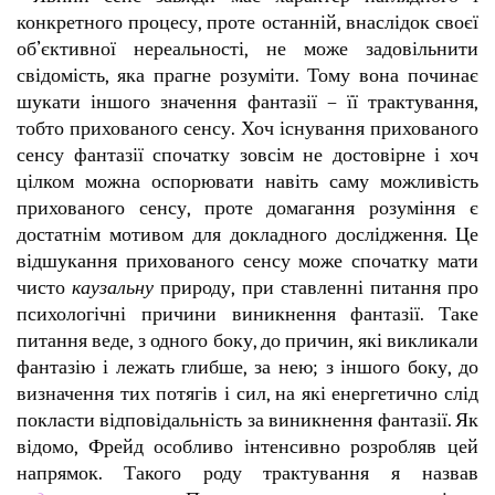
конкретного процесу, проте останній, внаслідок своєї
об’єктивної нереальності, не може задовільнити
свідомість, яка прагне розуміти. Тому вона починає
шукати іншого значення фантазії – її трактування,
тобто прихованого сенсу. Хоч існування прихованого
сенсу фантазії спочатку зовсім не достовірне і хоч
цілком можна оспорювати навіть саму можливість
прихованого сенсу, проте домагання розуміння є
достатнім мотивом для докладного дослідження. Це
відшукання прихованого сенсу може спочатку мати
чисто
каузальну
природу, при ставленні питання про
психологічні причини виникнення фантазії. Таке
питання веде, з одного боку, до причин, які викликали
фантазію і лежать глибше, за нею; з іншого боку, до
визначення тих потягів і сил, на які енергетично слід
покласти відповідальність за виникнення фантазії. Як
відомо, Фрейд особливо інтенсивно розробляв цей
напрямок. Такого роду трактування я назвав