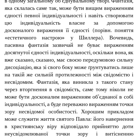
в одному загальному об’єднувальному творі. Фантазія,
яка склалась саме так, може бути вищим вираженням
єдності певної індивідуальності і навіть створювати
цю індивідуальність власне за допомогою
досконалого вираження її єдності (порівн. поняття
«естетичного настрою» у Шиллера). Вочевидь,
пасивна фантазія зазвичай не буває вираженням
досягнутої єдності індивідуальності, оскільки вона, як
вже сказано, сказано, має своєю передумовою сильну
дисоціацію, яка зі свого боку може ґрунтуватись лише
на такій же сильній протилежності між свідомістю і
несвідомим. Фантазія, яка виникла з такого стану
через вторгнення в свідомість, саме тому ніколи не
може бути досконалим вираженням об’єднаної в собі
індивідуальності, а буде переважно вираженням точки
зору несвідомої особистості. Хорошим прикладом
може служити життя святого Павла: його навернення
в християнську віру відповідало прийняттю доти
неусвідомлюваної точки зору і витісненню