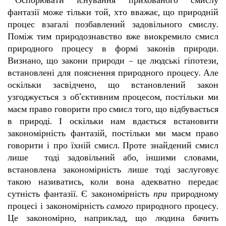
фантазії може тільки той, хто вважає, що природній
процес взагалі позбавлений задовільного смислу.
Поміж тим природознавство вже виокремило смисл
природного процесу в формі законів природи.
Визнано, що закони природи – це людські гіпотези,
встановлені для пояснення природного процесу. Але
оскільки засвідчено, що встановлений закон
узгоджується з об’єктивним процесом, постільки ми
маєм право говорити про смисл того, що відбувається
в природі. І оскільки нам вдається встановити
закономірність фантазій, постільки ми маєм право
говорити і про їхній смисл. Проте знайдений смисл
лише тоді задовільний або, іншими словами,
встановлена закономірність лише тоді заслуговує
такою називатись, коли вона адекватно передає
сутність фантазії. Є закономірність
при
природному
процесі і закономірність
самого
природного процесу.
Це закономірно, наприклад, що людина бачить