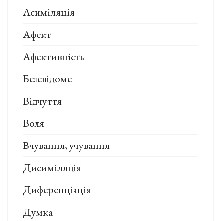
Асиміляція
Афект
Афективність
Безсвідоме
Відчуття
Воля
Вчування, учування
Дисиміляція
Диференціація
Думка