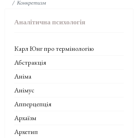
Конкретизм
Аналітична психологія
Карл Юнг про термінологію
Абстракція
Аніма
Анімус
Апперцепція
Архаїзм
Архетип