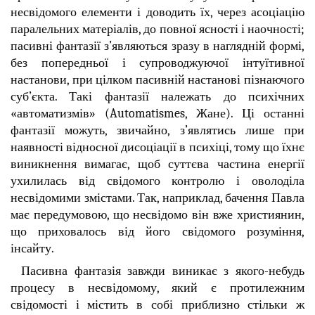
несвідомого елементи і доводить їх, через асоціацію
паралельних матеріалів, до повної ясності і наочності;
пасивні фантазії з’являються зразу в наглядній формі,
без попередньої і супроводжуючої інтуїтивної
настанови, при цілком пасивній настанові пізнаючого
суб’єкта. Такі фантазії належать до психічних
«автоматизмів» (Automatismes, Жане). Ці останні
фантазії можуть, звичайно, з’являтись лише при
наявності відносної дисоціації в психіці, тому що їхнє
виникнення вимагає, щоб суттєва частина енергії
ухилилась від свідомого контролю і оволоділа
несвідомими змістами. Так, наприклад, бачення Павла
має передумовою, що несвідомо він вже християнин,
що приховалось від його свідомого розуміння,
інсайту.
Пасивна фантазія завжди виникає з якого-небудь
процесу в несвідомому, який є протилежним
свідомості і містить в собі приблизно стільки ж