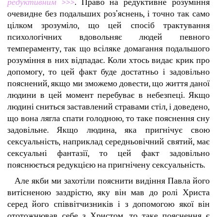
редуктивним >>>
. Право на редуктивне розуміння
очевидне без подальших роз’яснень, і точно так само
цілком зрозуміло, що цей спосіб трактування
психологічних вдовольняє людей певного
темпераменту, так що всіляке домагання подальшого
розуміння в них відпадає. Коли хтось видає крик про
допомогу, то цей факт буде достатньо і задовільно
пояснений, якщо ми зможемо довести, що життя даної
людини в цей момент перебуває в небезпеці. Якщо
людині сниться заставлений стравами стіл, і доведено,
що вона лягла спати голодною, то таке пояснення сну
задовільне. Якщо людина, яка пригнічує свою
сексуальність, наприклад середньовічний святий, має
сексуальні фантазії, то цей факт задовільно
пояснюється редукцією на пригнічену сексуальність.
Але якби ми захотіли пояснити видіння Павла його
витісненою заздрістю, яку він мав до ролі Христа
серед його співвітчизників і з допомогою якої він
ототожнював себе з Христом, то таке пояснення є