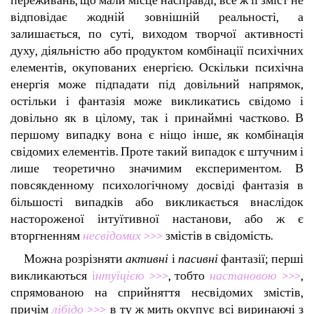
відповідає жодній зовнішній реальності, а
залишається, по суті, виходом творчої активності
духу, діяльністю або продуктом комбінації психічних
елементів, окупованих енергією. Оскільки психічна
енергія може підпадати під довільний напрямок,
остільки і фантазія може викликатись свідомо і
довільно як в цілому, так і принаймні частково. В
першому випадку вона є ніщо інше, як комбінація
свідомих елементів. Проте такий випадок є штучним і
лише теоретично значимим експериментом. В
повсякденному психологічному досвіді фантазія в
більшості випадків або викликається внаслідок
настороженої інтуїтивної настанови, або ж є
вторгненням
несвідомих >>>
змістів в свідомість.
Можна розрізняти
активні
і
пасивні
фантазії; перші
викликаються
і
нтуїцією >>>
, тобто
настановою >>>
,
спрямованою на сприйняття несвідомих змістів,
причім
лібідо >>>
в ту ж мить окупує всі виринаючі з