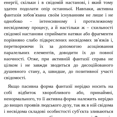
енергії, скільки і в свідомій настанові, і який тому
здатен подолати опір останньої. Навпаки, активна
фантазія зобов’язана своїм існуванням не лише і не
однобоко – інтенсивному і протилежному
несвідомому процесу, а й настільки ж – схильності
свідомої настанови сприймати натяки або фрагменти
порівняно слабо підкреслених несвідомих зв’язків і,
перетворюючи їх за допомогою асоціювання
паралельних елементів, доводити їх до повної
наочності. Отже, при активній фантазії справа не
цілком і не завжди зводиться до дисоційованого
душевного стану, а, швидше, до позитивної участі
свідомості.
Якщо пасивна форма фантазії нерідко носить на
собі відбиток хворобливого або, принаймні,
ненормального, то її активна форма належить нерідко
до вищих проявів людського духу, так як в ній свідома
і несвідома складові особистості суб’єкта зливаються