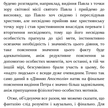
будемо розглядати, наприклад, видіння Павла з точки
зору світової місії святого Павла і прийдемо до
висновку, що Павло хоч свідомо і переслідував
християн, але несвідомо прийняв вже християнську
точку зору і став християнином внаслідок переваги і
вторгнення несвідомого, тому що його несвідома
особистість прагнула до цієї мети, інстинктивно
осягаючи необхідність і значимість цього діяння, то
таке пояснення значення цього факту буде
адекватнішим, аніж редуктивне пояснення за
допомогою особистих моментів, хоч останні, в тій чи
іншій мірі, безсумнівно брали участь в цьому, бо
«надто людське» є всюди дуже очевидним. Точно так
само даний в
«Діяннях Апостолів»
натяк на фінальне
пояснення видіння Петра є значно більш задовільним,
аніж припущення фізіологічно-особистих мотивів.
Отже, об’єднуючи все разом, ми можемо сказати, що
фантазію слід розуміти і каузально, і фінально. Для