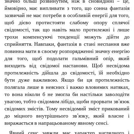
значно більш розвинутим, ніж в сновидінні – це,
ймовірно, має випливати з того, що сонна фантазія
зазвичай не має потреби в особливій енергії для того,
щоб дієво протистояти слабому опору сплячої
свідомості, так що навіть мало протилежні і лише
трохи компенсуючі тенденції можуть дійти до
сприйняття. Навпаки, фантазія в стані неспання вже
повинна мати в своєму розпорядженні значну енергію
для того, щоб подолати гальмівний опір, який
виходить від свідомої настанови. Щоб несвідома
протилежність дійшла до свідомості, їй необхідно
бути дуже важливою. Якщо би ця протилежність
полягала лише в неясних і важко вловимих натяках,
то вона ніколи б не змогла би настільки заволодіти
увагою, тобто свідомим лібідо, щоби прорвати зв'язок
свідомих змістів. Тому несвідомий зміст прикований
до міцного внутрішнього зв’язку, який власне і
виражається в напрацьованому явному сенсі.
Явний сенс завжди має характер наглядного і