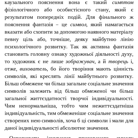
каузального пояснення вона є такий
симптом
фізіологічного або особистісного стану, який є
результатом попередніх подій. Для фінального ж
пояснення фантазія – це
символ,
який намагається
вказати або схопити за допомогою наявного матеріалу
певну ціль або, точніше, деяку майбутню лінію
психологічного розвитку. Так як активна фантазія
становить головну ознаку художньої діяльності духу,
то художник є не лише
зображувач
, а й
творець
і,
отже,
вихователь
, бо його творіння мають цінність
символів, які креслять лінії майбутнього розвитку.
Більш обмежене чи більш загальне соціальне значення
символів залежить від більш обмеженої чи більш
загальної життєздатності творчої індивідуальності.
Чим ненормальніша, тобто чим нежиттєздатніша
індивідуальність, тим обмеженіше соціальне значення
створених нею символів, хоча б ці символи і мали для
даної індивідуальності абсолютне значення.
Оспорювати існування прихованого смислу