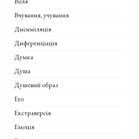
Воля
Вчування, учування
Дисиміляція
Диференціація
Думка
Душа
Душевнй образ
Его
Екстраверсія
Емоція