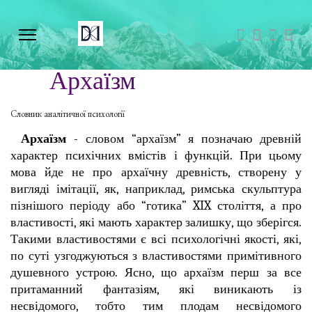
Архаїзм
Словник аналітичної психології
Архаїзм
- словом “архаїзм” я позначаю древній
характер психічних вмістів і функцій. При цьому
мова йде не про архаїчну древність, створену у
вигляді імітації, як, наприклад, римська скульптура
пізнішого періоду або “готика” XIX століття, а про
властивості, які мають характер залишку, що зберігся.
Такими властивостями є всі психологічні якості, які,
по суті узгоджуються з властивостями примітивного
душевного устрою. Ясно, що архаїзм перш за все
притаманний фантазіям, які виникають із
несвідомого, тобто тим плодам несвідомого