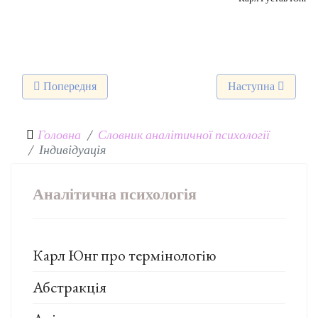
Попередня стаття: Апперцепція
Наступна стаття: 
Попередня
Наступна
Головна
Словник аналітичної психології
Індивідуація
Аналітична психологія
Карл Юнг про термінологію
Абстракція