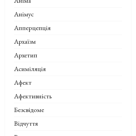
Аніма
Анімус
Апперцепція
Архаїзм
Архетип
Асиміляція
Афект
Афективність
Безсвідоме
Відчуття