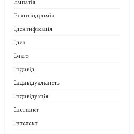
Емпатія
Енантіодромія
Ідентифікація
Ідея
Імаго
Індивід
Індивідуальність
Індивідуація
Інстинкт
Інтелект