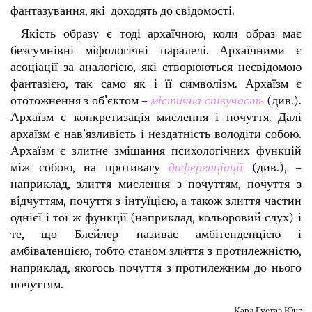
фантазування, які доходять до свідомості.
Якість образу є тоді архаїчною, коли образ має
безсумнівні міфологічні паралелі. Архаїчними є
асоціації за аналогією, які створюються несвідомою
фантазією, так само як і її символізм. Архаїзм є
ототожнення з об’єктом –
містична співучасть
(див.).
Архаїзм є конкретизація мислення і почуття. Далі
архаїзм є нав’язливість і нездатність володіти собою.
Архаїзм є злитне змішання психологічних функцій
між собою, на противагу
диференціації
(див.), –
наприклад, злиття мислення з почуттям, почуття з
відчуттям, почуття з інтуїцією, а також злиття частин
однієї і тої ж функції (наприклад, кольоровий слух) і
те, що Блейлер називає амбітенденцією і
амбіваленцією, тобто станом злиття з протилежністю,
наприклад, якогось почуття з протилежним до нього
почуттям.
Карл Густав Юнг