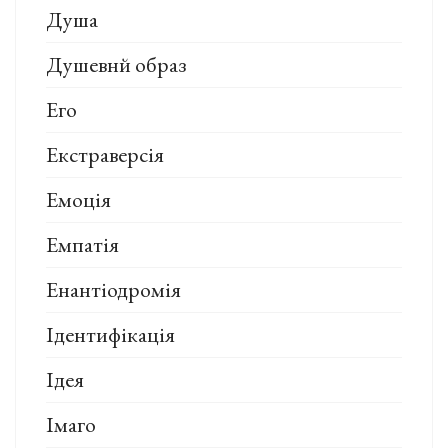
Душа
Душевнй образ
Его
Екстраверсія
Емоція
Емпатія
Енантіодромія
Ідентифікація
Ідея
Імаго