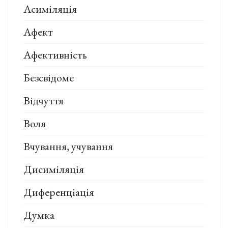
Асиміляція
Афект
Афективність
Безсвідоме
Відчуття
Воля
Вчування, учування
Дисиміляція
Диференціація
Думка