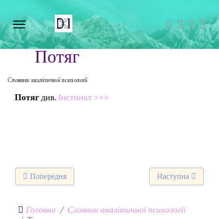
Потяг
Словник аналітичної психології
Потяг
див.
Інстинкт >>>
Попередня стаття: Проекція
Наступна стаття: 
Попередня
Наступна
Головна
Словник аналітичної психології