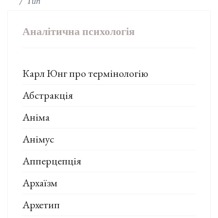
Тип
Аналітична психологія
Карл Юнг про термінологію
Абстракція
Аніма
Анімус
Апперцепція
Архаїзм
Архетип