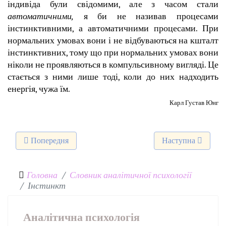
індивіда були свідомими, але з часом стали
автоматичними,
я би не називав процесами
інстинктивними, а автоматичними процесами. При
нормальних умовах вони і не відбуваються на кшталт
інстинктивних, тому що при нормальних умовах вони
ніколи не проявляються в компульсивному вигляді. Це
стається з ними лише тоді, коли до них надходить
енергія, чужа їм.
Карл Густав Юнг
Попередня стаття: Індивідуація
Наступна стаття: 
Попередня
Наступна
Головна
Словник аналітичної психології
Інстинкт
Аналітична психологія