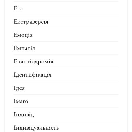
Его
Екстраверсія
Емоція
Емпатія
Енантіодромія
Ідентифікація
Ідея
Імаго
Індивід
Індивідуальність