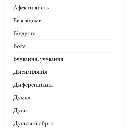
Афективність
Безсвідоме
Відчуття
Воля
Вчування, учування
Дисиміляція
Диференціація
Думка
Душа
Душевнй образ