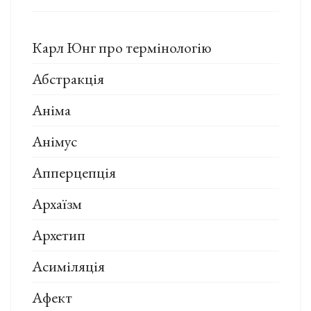
Карл Юнг про термінологію
Абстракція
Аніма
Анімус
Апперцепція
Архаїзм
Архетип
Асиміляція
Афект