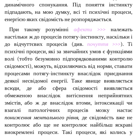
динамічного спонукання. Під поняття інстинкту
підпадають, на мою думку, всі ті психічні процеси,
енергією яких свідомість не розпоряджається.
При такому розумінні
афекти >>>
належать
настільки ж до процесів потягу-інстинкту, наскільки і
до відчуттєвих процесів (див.
почуття >>>
). Ті
психічні процеси, які за звичайних умов є функціями
волі (тобто безумовно підпорядкованими контролю
свідомості), можуть, відхиляючись від норми, ставати
процесами потягу-інстинкту внаслідок приєднання
деякої несвідомої енергії. Таке явище виявляється
всюди, де або сфера свідомості виявляється
обмеженою внаслідок витіснення неприйнятних
змістів, або ж де внаслідок втоми, інтоксикації чи
взагалі патологічних процесів мозку настає
пониження ментального рівня,
де свідомість вже не
контролює або ще не контролює найбільш яскраві
виокремлені процеси. Такі процеси, які колись у