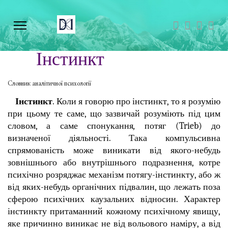
Інстинкт
Словник аналітичної психології
Інстинкт
. Коли я говорю про інстинкт, то я розумію
при цьому те саме, що зазвичай розуміють під цим
словом, а саме спонукання
,
потяг (Trieb) до
визначеної діяльності. Така компульсивна
спрямованість може виникати від якого-небудь
зовнішнього або внутрішнього подразнення, котре
психічно розряджає механізм потягу-інстинкту, або ж
від яких-небудь органічних підвалин, що лежать поза
сферою психічних каузальних відносин. Характер
інстинкту притаманний кожному психічному явищу,
яке причинно виникає не від вольового наміру, а від