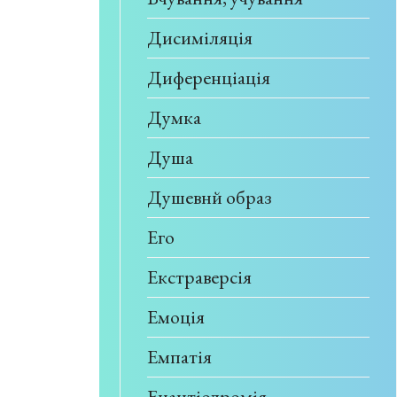
Дисиміляція
Диференціація
Думка
Душа
Душевнй образ
Его
Екстраверсія
Емоція
Емпатія
Енантіодромія