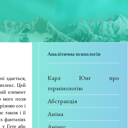
Аналітична психологія
Карл Юнг про
ні здається,
мплекс. Цей
термінологію
ний елемент
 мого поля
Абстракція
озрізняю
его
і
є також і її
Аніма
их фантазіях
Анімус
 у Гете або