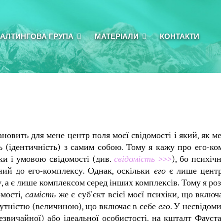
АЛТИНГОВА ГРУПА
МАТЕРІАЛИ
КОНТАКТИ
новить для мене центр поля моєї свідомості і який, як ме
ь (ідентичність) з самим собою. Тому я кажу про его-ко
ьки і умовою свідомості (див.
свідомість >>>
), бо психіч
ний до его-комплексу. Однак, оскільки
его
є лише центр
му, а є лише комплексом серед інших комплексів. Тому я р
омості,
самість
же є суб'єкт всієї моєї психіки, що включа
сутністю (величиною), що включає в себе
его
. У несвідом
звичайної) або ідеальної особистості, на кшталт Фауста