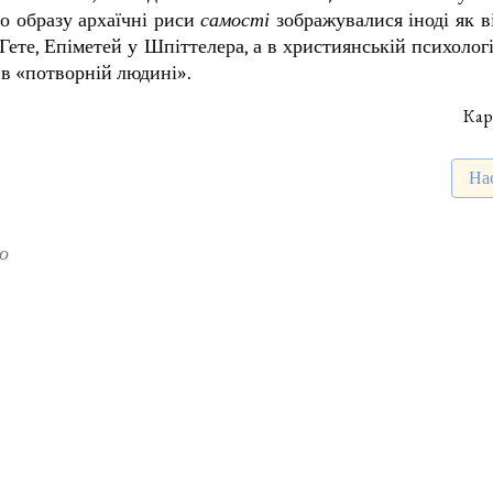
о образу архаїчні риси
самості
зображувалися іноді як в
 Гете, Епіметей у Шпіттелера, а в християнській психолог
 в «потворній людині».
Кар
Нас
На
о