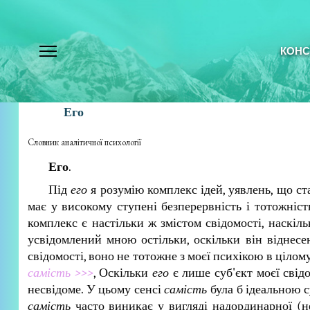
КОНС
Его
Словник аналітичної психології
Его
.
Під
его
я розумію комплекс ідей, уявлень, що ста
має у високому ступені безперервність і тотожніст
комплекс є настільки ж змістом свідомості, наскіл
усвідомлений мною остільки, оскільки він віднесе
свідомості, воно не тотожне з моєї психікою в ціло
самість >>>
, Оскільки
его
є лише суб'єкт моєї свід
несвідоме. У цьому сенсі
самість
була б ідеальною 
самість
часто виникає у вигляді надординарної (не