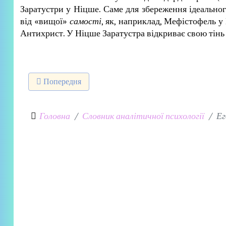
Заратустри у Ніцше. Саме для збереження ідеальног
від «вищої»
самості
, як, наприклад, Мефістофель у
Антихрист. У Ніцше Заратустра відкриває свою тінь
Попередня стаття: Душевнй образ
Попередня
Головна
Словник аналітичної психології
Ег