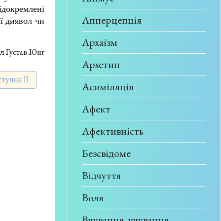
ідокремлені
Апперцепція
ії диявол чи
Архаїзм
л Густав Юнг
Архетип
тупна стаття: Екстраверсія
ступна
Асиміляція
Афект
Афективність
Безсвідоме
Відчуття
Воля
Вчування, учування