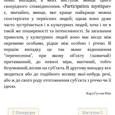
своєрідного співвіднесення. «Participation mystique»
є, звичайно, явище, яке краще найкраще можна
спостерігати у первісних людей; однак воно дуже
часто зустрічається і в культурних людей, хоча і не в
такій же поширеності та інтенсивності. За загальним
правилом, у культурних людей воно має місце між
окремими особами, рідше між особою і річчю. В
першім випадку це так зване відношення
“перенесення”, при якому об’єкту (зазвичай)
притаманний, до певної міри, магічний, тобто
безумовний, вплив на суб’єкта. В другому випадку все
зводиться або до подібного впливу якої-небудь речі,
або ж до свого роду ототожнення суб’єкта з річчю чи її
ідеєю.
Карл Густав Юнг
Попередня стаття: Мислення
Наступна стаття: 
Попередня
Наступна