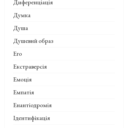
Диференціація
Думка
Душа
Душевнй образ
Его
Екстраверсія
Емоція
Емпатія
Енантіодромія
Ідентифікація