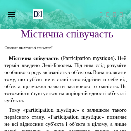
Містична співучасть
Словник аналітичної психології
Містична співучасть
(Participation mystique). Цей
термін введено Леві-Брюлем. Під ним слід розуміти
особливого роду зв’язаність з об’єктом. Вона полягає в
тому, що суб’єкт не в стані ясно відрізнити себе від
об’єкта, що можна назвати частковою тотожністю. Ця
тотожність ґрунтується на апріорній єдності об’єкта і
суб’єкта.
Тому «participation mystique» є залишком такого
первісного стану. «Participation mystique» позначає
не всі відносини суб’єкта і об’єкта в цілому, а лише
певні випадки, в яких виступає явище цього