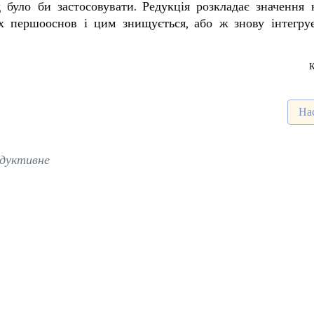
ід було би застосовувати. Редукція розкладає значення 
их першооснов і цим знищується, або ж знову інтегру
К
Нас
На
дуктивне