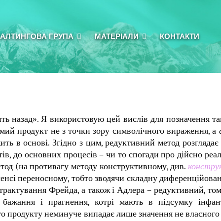
АЛТИНГОВА ГРУПА
МАТЕРІАЛИ
КОНТАКТИ
дить назад». Я використовую цей вислів для позначення т
омий продукт не з точки зору символічного вираження, а
ить в основі. Згідно з цим, редуктивний метод розглядає
ів, до основних процесів – чи то спогади про дійсно реал
тод (на противагу методу конструктивному, див.
констру
в сенсі переносному, тобто зводячи складну диференційов
 трактування Фрейда, а також і Адлера – редуктивний, том
 бажання і прагнення, котрі мають в підсумку інфан
го продукту неминуче випадає лише значення не власного