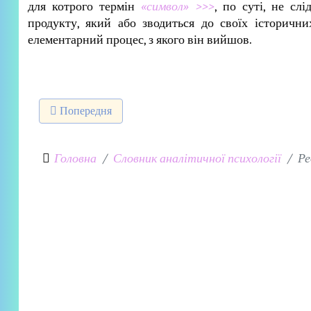
для котрого термін
«символ» >>>
, по суті, не сл
продукту, який або зводиться до своїх історичн
елементарний процес, з якого він вийшов.
Попередня стаття: Раціональне
Попередня
Головна
Словник аналітичної психології
Ре