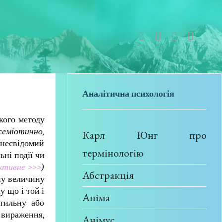
Аналітична психологія
акого методу
семіотично,
Карл Юнг про
 несвідомий
термінологію
ьні події чи
ктивне >>>
)
Абстракція
ану величину
у що і той і
Аніма
тильну або
 вираження,
Анімус