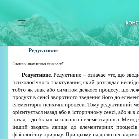
КОНС
Редуктивне
Словник аналітичної психології
Редуктивне
. Редуктивне – означає «те, що зво
психологічного трактування, який розглядає несвід
тобто як знак або симптом деякого процесу, що леж
продукт в сенсі зворотного зведення його до елемент
елементарні психічні процеси. Тому редуктивний ме
орієнтується назад або в історичному сенсі, або ж 
назад – до більш загального і елементарного. Метод
інший зводять явище до елементарних процесів
фізіологічну природу. При цьому на долю несвідомо