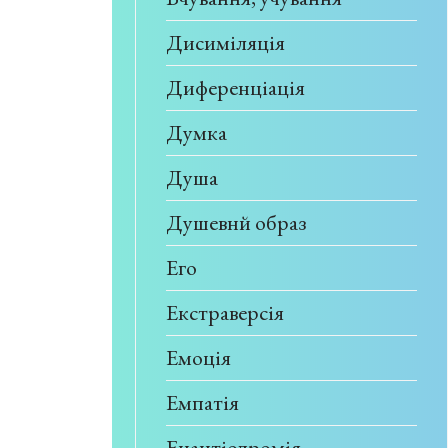
Дисиміляція
Диференціація
Думка
Душа
Душевнй образ
Его
Екстраверсія
Емоція
Емпатія
Енантіодромія