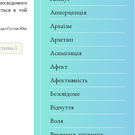
несвідомого
ється в той
Апперцепція
Архаїзм
арл Густав Юнг
Архетип
тупна стаття: Самість
ступна
Асиміляція
Афект
Афективність
Безсвідоме
Відчуття
Воля
Вчування, учування