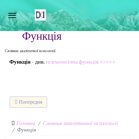
Функція
Словник аналітичної психології
Функція
- див.
психологічна функція >>>>>
Попередня стаття: Фантазія
Попередня
Головна
Словник аналітичної психології
Функція