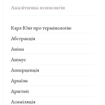
Аналітична психологія
Карл Юнг про термінологію
Абстракція
Аніма
Анімус
Апперцепція
Архаїзм
Архетип
Асиміляція