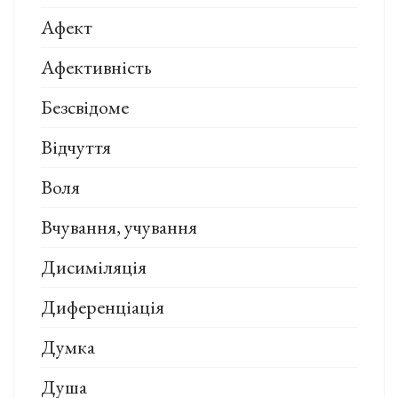
Афект
Афективність
Безсвідоме
Відчуття
Воля
Вчування, учування
Дисиміляція
Диференціація
Думка
Душа