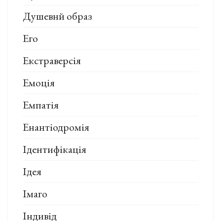
Душевнй образ
Его
Екстраверсія
Емоція
Емпатія
Енантіодромія
Ідентифікація
Ідея
Імаго
Індивід