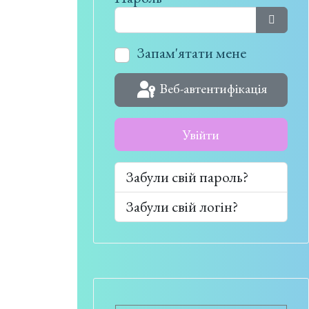
Показат
Запам'ятати мене
Веб-автентифікація
Увійти
Забули свій пароль?
Забули свій логін?