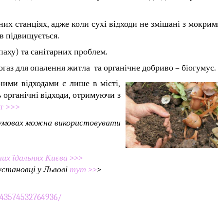
их станціях, адже коли сухі відходи не змішані з мокрим
ів підвищується.
аху) та санітарних проблем.
огаз для опалення житла та органічне добриво – біогумус.
ими відходами є лише в місті,
 органічні відходи, отримуючи з
т >>>
х умовах можна використовувати
них їдальнях Києва >>>
 установці у Львові
тут >>
>
43574532764936/