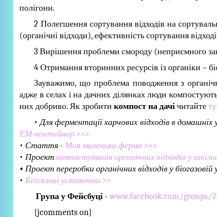
полігони.
2 Полегшення сортування відходів на сортувальн
(органічні відходи), ефективність сортування відход
3 Вирішення проблеми смороду (неприємного зап
4 Отримання вторинних ресурсів із органіки – бі
Зауважимо, що проблема поводження з органічн
адже в селах і на дачних ділянках люди компостують
них добриво. Як зробити
компост на дачі
читайте
ту
•
Для ферментації харчових відходів в домашні
ЕМ-контейнер >>>
• Стаття -
Моя маленька ферма >>>
• Проект
компостування органічних відходів у шкіль
•
Проект переробки органічних відходів у біогазовій
•
Біогазові установки >>
Група у Фейсбуці
-
www.facebook.com/groups/2
{jcomments on}