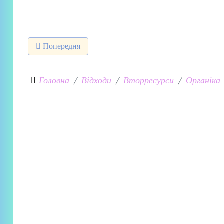
Попередня стаття: Верміферма
Попередня
Головна
Відходи
Вторресурси
Органіка