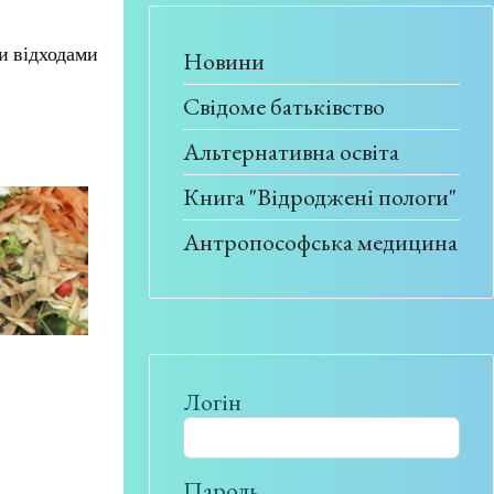
и відходами
Новини
Свідоме батьківство
Альтернативна освіта
Книга "Відроджені пологи"
Антропософська медицина
Логін
Пароль