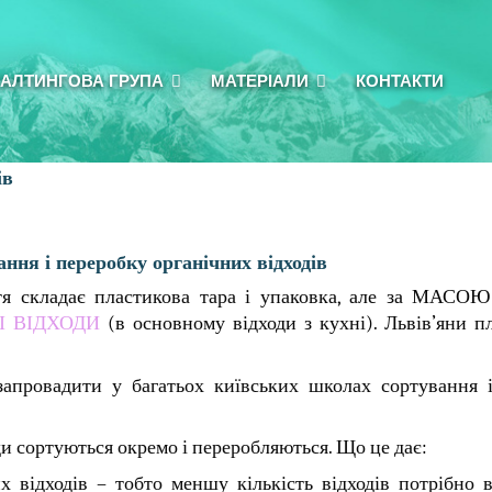
АЛТИНГОВА ГРУПА
МАТЕРІАЛИ
КОНТАКТИ
ів
ання і переробку органічних відходів
ття складає пластикова тара і упаковка, але за МАСО
І ВІДХОДИ
(в основному відходи з кухні). Львів’яни пл
запровадити у багатьох київських школах сортування 
ди сортуються окремо і переробляються. Що це дає:
 відходів – тобто меншу кількість відходів потрібно 