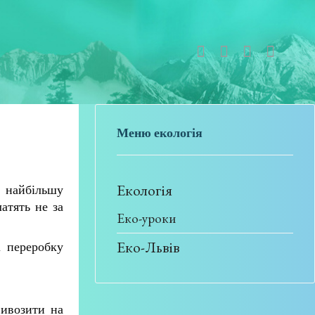
Меню екологія
Екологія
Ю найбільшу
атять не за
Еко-уроки
Еко-Львів
і переробку
вивозити на