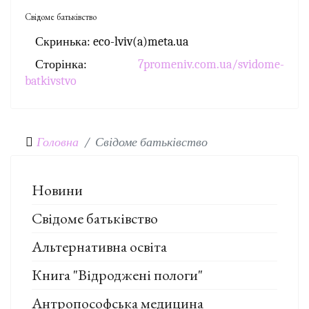
Свідоме батьківство
Скринька: eco-lviv(a)meta.ua
Сторінка:
7promeniv.com.ua/svidome-
batkivstvo
Головна
Свідоме батьківство
Новини
Свідоме батьківство
Альтернативна освіта
Книга "Відроджені пологи"
Антропософська медицина