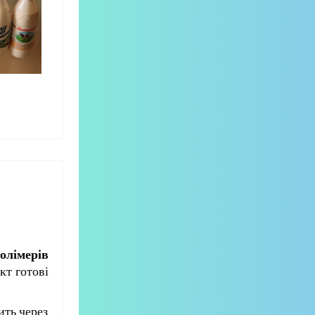
олімерів
кт готові
ить через