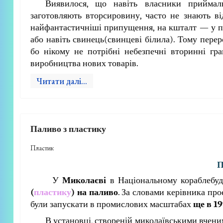
Виявилося, що навіть власники приймаль
заготовляють вторсировину, часто не знають в
найфантастичніші припущення, на кшталт — у п
або навіть свинець(свинцеві білила). Тому пере
бо нікому не потрібні небезпечні вторинні гр
виробництва нових товарів.
Читати далі...
Паливо з пластику
Пластик
П
У
Миколаєві
в Національному кораблебуд
(
пластику
) на паливо
. За словами керівника пр
були запускати в промислових масштабах
ще в 1
В установці, створеній миколаївськими вченим