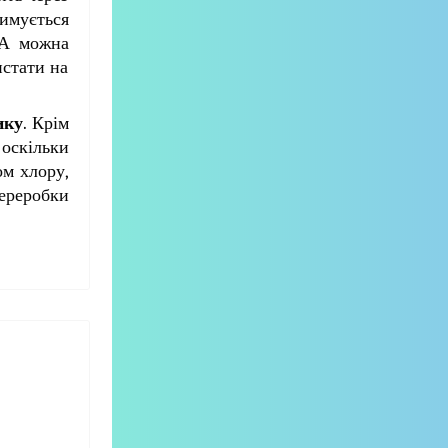
римується
 А можна
истати на
ику
. Крім
 оскільки
ом хлору,
переробки