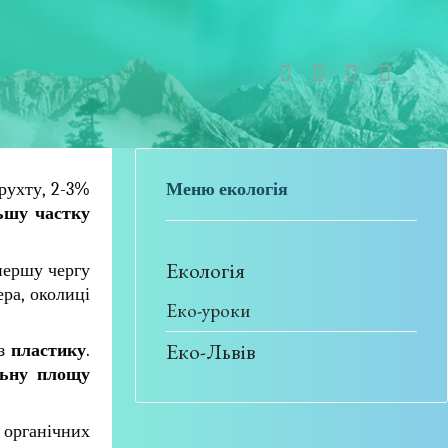
рухту, 2-3%
Меню екологія
ьшу частку
Екологія
першу чергу
ра, околиці
Еко-уроки
Еко-Львів
 з
пластику
.
льну площу
 органічних