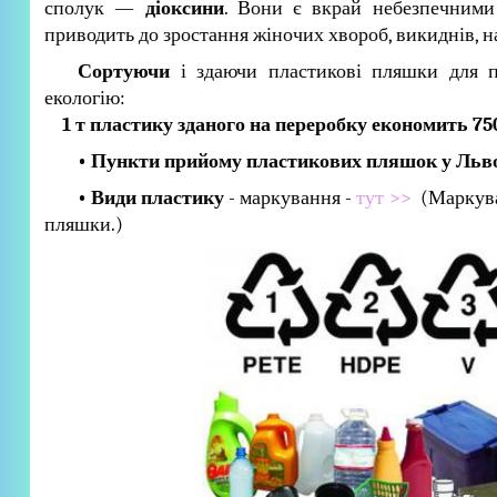
сполук —
діоксини
. Вони є вкрай небезпечними
приводить до зростання жіночих хвороб, викиднів, н
Сортуючи
і здаючи пластикові пляшки для п
екологію:
1 т пластику
зданого на переробку економить
75
•
Пункти прийому пластикових пляшок у Льв
• Види пластику
- маркування -
тут >>
(Маркуван
пляшки.)