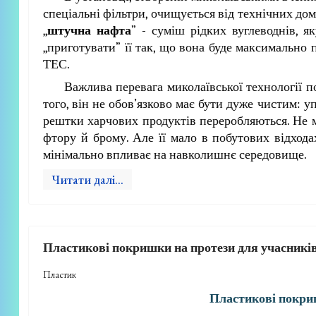
спеціальні фільтри, очищується від технічних дом
„
штучна нафта
” - суміш рідких вуглеводнів, 
„приготувати” її так, що вона буде максимально 
ТЕС.
Важлива перевага миколаївської технології 
того, він не обов’язково має бути дуже чистим: у
рештки харчових продуктів переробляються. Не 
фтору й брому. Але її мало в побутових відход
мінімально впливає на навколишнє середовище.
Читати далі...
Пластикові покришки на протези для учасникі
Пластик
Пластикові покри