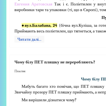
Евгения Аратовская
Так і є. Поліетилен у вну
виробники тари та упаковки (ті, що в Європі), тому
Пу
●
вул.Балабана, 24
(бічна вул.Куліша, за гот
Приймають весь поліетилен, що тягнеться, а також
Читати далі...
Чому білу ПЕТ пляшку не переробляють?
Пластик
Чому білу П
Мабуть багато хто помічав, що ПЕТ пляшку 
Звичайну прозору ПЕТ пляшку приймають, а непр
Ми вирішили дізнатися чому?