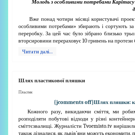
Молодь з особливими потребами Карітасу
Вже понад чотири місяці користувачі проект
особливими потребами» збирають і сортують за
переробку. За цей час було зібрано близько тр
вторсировини перераховує 10 гривень на протези 
Читати далі...
Шлях пластикової пляшки
Пластик
{jcomments off}Шлях пляшки: ку
Кожного разу, викидаючи сміття, ми роби
розподіляти побутові відходи у різні контейнер
сміттєзвалищі. Журналісти Tvoemisto.tv вирішили
також дізналися, як львів’яни можуть економити,