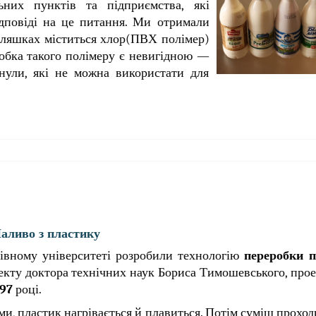
них пунктів та підприємства, які
ідповіді на це питання. Ми отримали
ляшках міститься хлор(ПВХ полімер)
робка такого полімеру є невигідною —
анули, які не можна використати для
аливо з пластику
івному університеті розробили технологію
переробки п
оекту доктора технічних наук Бориса Тимошевського, прое
997
році.
и, пластик нагрівається й плавиться. Потім суміш проход