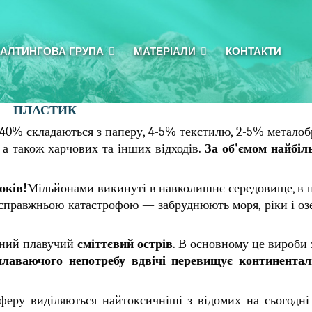
АЛТИНГОВА ГРУПА
МАТЕРІАЛИ
КОНТАКТИ
ПЛАСТИК
-40% складаються з паперу, 4-5% текстилю, 2-5% металоб
 а також харчових та інших відходів.
За об'ємом
найбіл
оків!
Мільйонами викинуті в навколишнє середовище, в 
 справжньою катастрофою — забруднюють моря, ріки і озе
езний плавучий
сміттєвий острів
. В основному це вироби
лаваючого непотребу вдвічі перевищує континента
еру виділяються найтоксичніші з відомих на сьогодні