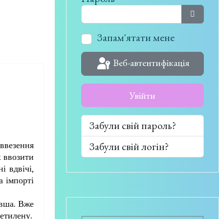
Показат
Запам'ятати мене
Веб-автентифікація
Увійти
Забули свій пароль?
Забули свій логін?
ввезення
х ввозити
і вдвічі,
а імпорті
евша.
Вже
іетилену.