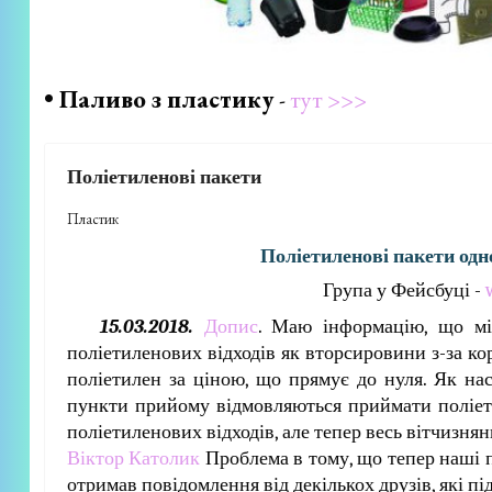
• Паливо з пластику
-
тут >>>
Поліетиленові пакети
Пластик
Поліетиленові пакети одно
Група у Фейсбуці -
15.03.2018.
Допис
. Маю інформацію, що мін
поліетиленових відходів як вторсировини з-за к
поліетилен за ціною, що прямує до нуля. Як нас
пункти прийому відмовляються приймати поліетил
поліетиленових відходів, але тепер весь вітчизня
Віктор Католик
Проблема в тому, що тепер наші п
отримав повідомлення від декількох друзів, які 