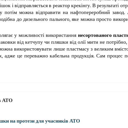
ішок і відправляється в реактор крекінгу. В результаті от
яку потім можна відправити на нафтопереробний завод.
подібна до дизельного пального, яке можна просто викор
полягає у можливості використання
несортованого пласт
паковки від кетчупу чи пляшки від олії мити не потрібно,
можна використовувати лише пластмасу з великим вміст
ах, адже це переважно кабельна продукція. Сам процес 
в АТО
шки на протези для учасників АТО