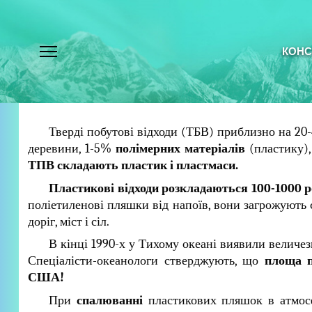
КОНС
Тверді побутові відходи (ТБВ) приблизно на 20
деревини, 1-5%
полімерних матеріалів
(пластику),
ТПВ складають пластик і пластмаси.
Пластикові відходи розкладаються 100-1000 р
поліетиленові пляшки від напоїв, вони загрожують
доріг, міст і сіл.
В кінці 1990-х у Тихому океані виявили велич
Спеціалісти-океанологи стверджують, що
площа п
США!
При
спалюванні
пластикових пляшок в атмосф