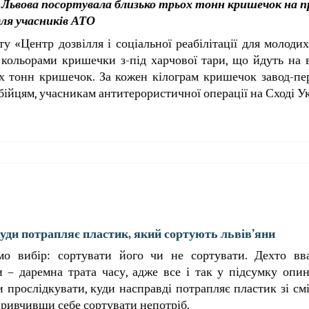
 Львова посортувала близько трьох тонн кришечок на 
для учасників АТО
у «Центр дозвілля і соціальної реабілітації для молоди
 кольорами кришечки з-під харчової тари, що йдуть на 
ьох тонн кришечок. За кожен кілограм кришечок завод-п
бійцям, учасникам антитерористичної операції на Сході У
ди потрапляє пластик, який сортують львів’яни
мо вибір: сортувати його чи не сортувати. Дехто вв
и – даремна трата часу, адже все і так у підсумку опи
 прослідкувати, куди насправді потрапляє пластик зі смі
 привчивши себе сортувати непотріб.