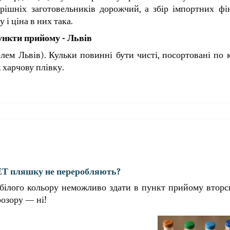
трішніх заготовельників дорожчий, а збір імпортних ф
 і ціна в них така.
нкти прийому - Львів
елем Львів). Кульки повинні бути чисті, посортовані по 
 харчову плівку.
ЕТ пляшку не переробляють?
білого кольору неможливо здати в пункт прийому вторс
озору — ні!