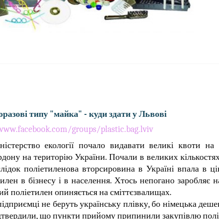
разові типу "майка" - к
уди здати у Львові
www.facebook.com/groups/plastic.bag.lviv
істерство екології почало видавати великі квоти на 
ордону на територію Укра
їни. Почали в великих кількостя
лідок поліетиленова вторсировина в Україні впала в цін
ен в бізнесу і в населення. Хтось непогано заробляє н
ний поліетилен опиняється на сміттєзвалищах.
ідприємці не беруть українську плівку, бо німецька деш
підтвердили, що пункти прийому припинили закупівлю пол