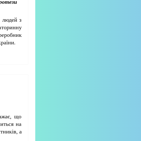
протези
х людей з
вторинну
ереробник
країни.
ажає, що
ниться на
тників, а