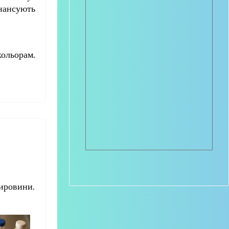
інансують
кольорам.
ировини.