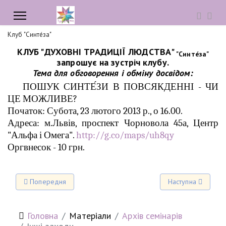
Клуб "Синте́за"
КЛУБ "ДУХОВНІ ТРАДИЦІЇ ЛЮДСТВА"
"Синте́за"
запрошує на зустріч клубу.
Тема для обговорення і обміну досвідом:
ПОШУК СИНТЕ́ЗИ В ПОВСЯКДЕННІ - ЧИ
ЦЕ МОЖЛИВЕ?
Початок: Субота, 23 лютого 2013 р., о 16.00.
Адреса: м.Львів, проспект Чорновола 45а, Центр
"Альфа і Омега".
http://g.co/maps/uh8qy
Оргвнесок - 10 грн.
Попередня стаття: Клуб "Синте́за" запрошує: Психологічні аспек
Наступна стаття: К
Попередня
Наступна
Головна
Матеріали
Архів семінарів