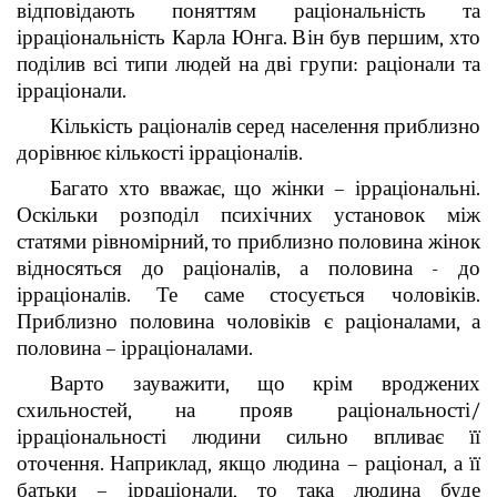
відповідають поняттям раціональність та
ірраціональність Карла Юнга. Він був першим, хто
поділив всі типи людей на дві групи: раціонали та
ірраціонали.
Кількість раціоналів серед населення приблизно
дорівнює кількості ірраціоналів.
Багато хто вважає, що жінки – ірраціональні.
Оскільки розподіл психічних установок між
статями рівномірний, то приблизно половина жінок
відносяться до раціоналів, а половина - до
ірраціоналів. Те саме стосується чоловіків.
Приблизно половина чоловіків є раціоналами, а
половина – ірраціоналами.
Варто зауважити, що крім вроджених
схильностей, на прояв раціональності/
ірраціональності людини сильно впливає її
оточення. Наприклад, якщо людина – раціонал, а її
батьки – ірраціонали, то така людина буде