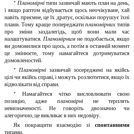
*
Планомірні
типи зазвичай мають план на день,
і якщо раптом відбувається щось неочікуване, хай
навіть приємне, це їх дратує, оскільки порушує їхні
плани. Тому краще попереджати
планомірних
типів
про зміни заздалегідь, щоб вони мали час
налаштуватися.
Планомірним
не подобається, якщо
ви домовилися про щось, а потім в останній момент
це змінюєте, тому намагайтеся дотримуватися
домовленостей.
*
Планомірні
зазвичай зосереджені на якійсь
цілі чи якійсь справі, і можуть розлютитися, якщо їх
відволікати від справи.
* Намагайтеся чітко висловлювати свою
позицію, адже
планомірні
не терплять
невизначеності. Не говоріть двозначно чи
алегорично, це викликає в них недовіру.
Як покращити взаємодію зі
спонтанними
типами.