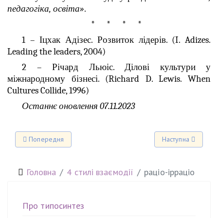
педагогіка, освіта»
.
* * * *
1 – Іцхак Адізес. Розвиток лідерів. (I. Adizes.
Leading the leaders, 2004)
2 – Річард Льюіс. Ділові культури у
міжнародному бізнесі. (Richard D. Lewis. When
Cultures Collide, 1996)
Останнє оновлення 07.11.2023
Попередня стаття: 4 стилі взаємодії
Наступна стаття: 4 
Попередня
Наступна
Головна
4 стилі взаємодії
раціо-ірраціо
Про типосинтез