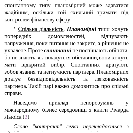
спонтанному типу планомірний може здаватися
жадібним, оскільки той схильний тримати під
контролем фінансову сферу.
*
Спільна діяльність
.
Планомірні
типи хочуть
попередніх домовленостей, відчувають
напруження, поки питання не закрите, а рішення не
ухвалене. Проте
спонтанні
не поспішають обіцяти,
бо не знають, як складуться обставини, вони хочуть
мати відкритий вибір. Спонтанних дратують
зобов’язання та негнучкість партнера. Планомірних
дратує безвідповідальність та легковажність
партнера. Такій парі важко домовитись про спільні
справи.
Наведемо приклад непорозумінь у
міжнародному бізнес середовищі з книги Річарда
Льюіса (
2
)
Слово "контракт" легко перекладається з