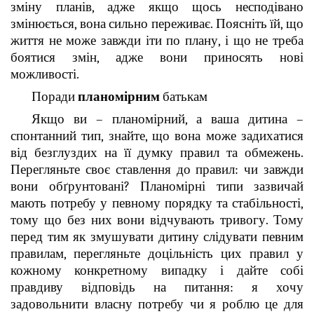
зміну планів, адже якщо щось несподівано
змінюється, вона сильно переживає. Поясніть їй, що
життя не може завжди іти по плану, і що не треба
боятися змін, адже вони приносять нові
можливості.
Поради
планомірним
батькам
Якщо ви – планомірний, а ваша дитина –
спонтанний тип, знайте, що вона може задихатися
від безглуздих на її думку правил та обмежень.
Перегляньте своє ставлення до правил: чи завжди
вони обґрунтовані? Планомірні типи зазвичай
мають потребу у певному порядку та стабільності,
тому що без них вони відчувають тривогу. Тому
перед тим як змушувати дитину слідувати певним
правилам, перегляньте доцільність цих правил у
кожному конкретному випадку і дайте собі
правдиву відповідь на питання: я хочу
задовольнити власну потребу чи я роблю це для