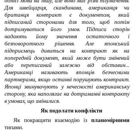
однієї мови на іншу, але воно має різні тлумачення.
Для швейцарця, скандинава, американця чи
британця контракт є документом, який
підписаний сторонами для того, щоб потім
дотримуватися його умов. Підписи сторін
надають йому значення остаточного і
безповоротного рішення. Але японський
підприємець дивиться на контракт як на
попередній документ, який може бути змінений
або переписаний залежно від обставин…
Американці називають японців безчесними
партнерами, якщо останні порушують контракт.
Японці звинувачують у нечесності американську
сторону, яка наполягає на дотриманні контракту
в умовах, що змінилися.
Як подолати конфлікти
Як покращити взаємодію із
планомірними
типами.