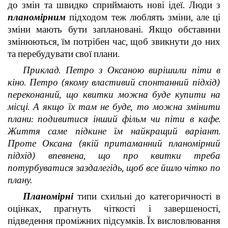
до змін та швидко сприймають нові ідеї. Люди з
планомірним
підходом теж люблять зміни, але ці
зміни мають бути заплановані. Якщо обставини
змінюються, їм потрібен час, щоб звикнути до них
та перебудувати свої плани.
Приклад. Петро з Оксаною вирішили піти в
кіно. Петро (якому властивий спонтанний підхід)
переконаний, що квитки можна буде купити на
місці. А якщо їх там не буде, то можна змінити
плани: подивитися інший фільм чи піти в кафе.
Життя саме підкине їм найкращий варіант.
Проте Оксана (якій притаманний планомірний
підхід) впевнена, що про квитки треба
потурбуватися заздалегідь, щоб все йшло чітко по
плану.
Планомірні
типи схильні до категоричності в
оцінках, прагнуть чіткості і завершеності,
підведення проміжних підсумків. Їх висловлювання