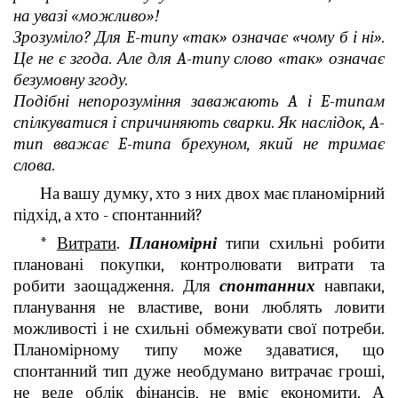
на увазі «можливо»!
Зрозуміло? Для E-типу «так» означає «чому б і ні».
Це не є згода. Але для A-типу слово «так» означає
безумовну згоду.
Подібні непорозуміння заважають A і E-типам
спілкуватися і спричиняють сварки. Як наслідок, A-
тип вважає E-типа брехуном, який не тримає
слова.
На вашу думку, хто з них двох має планомірний
підхід, а хто - спонтанний?
*
Витрати
.
Планомірні
типи схильні робити
плановані покупки, контролювати витрати та
робити заощадження. Для
спонтанних
навпаки,
планування не властиве, вони люблять ловити
можливості і не схильні обмежувати свої потреби.
Планомірному типу може здаватися, що
спонтанний тип дуже необдумано витрачає гроші,
не веде облік фінансів, не вміє економити. А