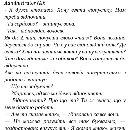
Administrator (A):
- Я дуже втомився. Хочу взяти відпустку. Нам
треба відпочити.
- Ти серйозно? – запитує вона.
- Так, - відповідає чоловік.
Як діє A-тип, почувши слово «так»? Вона негайно
береться до справи. Чи є у нас відповідний одяг? Де
валіза? Хто поливатиме квіти у нашу відсутність?
Хто доглядатиме за собакою? Вона готується до
відпустки.
Але на наступний день чоловік повертається з
роботи і запитує:
— Що ти задумала?
— Збираюсь, адже ми їдемо відпочивати.
— Відпочивати? Про що ти? Ти ж знаєш, що у
мене багато роботи.
— Але ти сказав «так», — здивовано каже вона.
— Не можна розуміти все так буквально, —
роздратовано вигукує він. - Я сказав «так», маючи