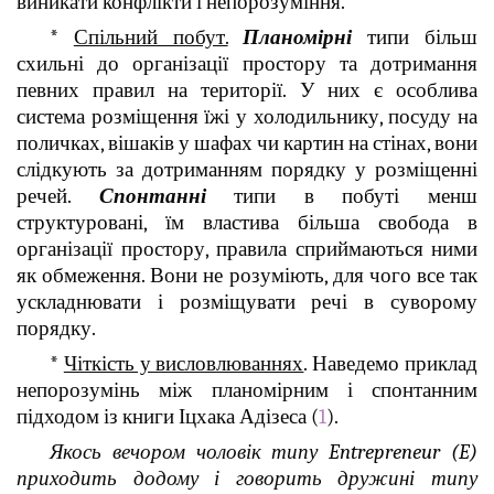
виникати конфлікти і непорозуміння.
*
Спільний побут.
Планомірні
типи більш
схильні до організації простору та дотримання
певних правил на території. У них є особлива
система розміщення їжі у холодильнику, посуду на
поличках, вішаків у шафах чи картин на стінах, вони
слідкують за дотриманням порядку у розміщенні
речей.
Спонтанні
типи в побуті менш
структуровані, їм властива більша свобода в
організації простору, правила сприймаються ними
як обмеження. Вони не розуміють, для чого все так
ускладнювати і розміщувати речі в суворому
порядку.
*
Чіткість у висловлюваннях
. Наведемо приклад
непорозумінь між планомірним і спонтанним
підходом із книги Іцхака Адізеса (
1
).
Якось вечором чоловік типу Entrepreneur (E)
приходить додому і говорить дружині типу