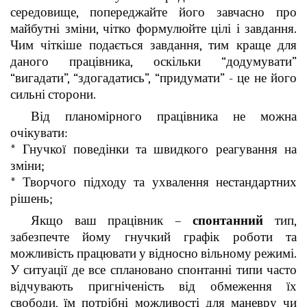
середовище, попереджайте його завчасно про
майбутні зміни, чітко формулюйте цілі і завдання.
Чим чіткіше подається завдання, тим краще для
даного працівника, оскільки “додумувати”
“вигадати”, “здогадатись”, “придумати” - це не його
сильні сторони.
Від планомірного працівника не можна
очікувати:
* Гнучкої поведінки та швидкого реагування на
зміни;
* Творчого підходу та ухвалення нестандартних
рішень;
Якщо ваш працівник –
спонтанний
тип,
забезпечте йому гнучкий графік роботи та
можливість працювати у відносно вільному режимі.
У ситуації де все сплановано спонтанні типи часто
відчувають пригніченість від обмеження їх
свободи, їм потрібні можливості для маневру чи