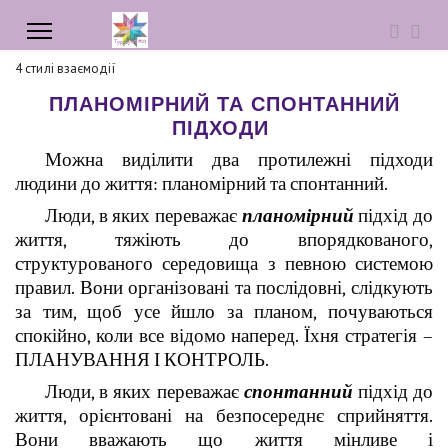
4 стилі взаємодії
ПЛАНОМІРНИЙ ТА СПОНТАННИЙ
ПІДХОДИ
Можна виділити два протилежні підходи
людини до життя: планомірний та спонтанний.
Люди, в яких переважає
планомірний
підхід до
життя, тяжіють до впорядкованого,
структурованого середовища з певною системою
правил. Вони організовані та послідовні, слідкують
за тим, щоб усе йшло за планом, почуваються
спокійно, коли все відомо наперед. Їхня стратегія –
ПЛАНУВАННЯ І КОНТРОЛЬ.
Люди, в яких переважає
спонтанний
підхід до
життя, орієнтовані на безпосереднє сприйняття.
Вони вважають що життя мінливе і