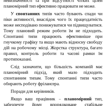
невизначеності та при відсутності чітких цілей
планомірний тип ефективно працювати не може.
У
спонтанних
типів часто бувають спади чи
піки активності, внаслідок чого їх працездатність
може несподівано понижуватися чи підвищуватися.
Тому плановий режим роботи їм не підходить.
Спонтанні типи працюють ефективніше при
гнучкому графіку та якщо мають відносну свободу
дій на робочому місці. Жорстка структура, багато
правил, контроль роботи та часові рамки їм
протипоказані.
Слід зазначити, що більшість компаній має
планомірний підхід, який мало підходить
спонтанним типам. Тому спонтанні типи часто
обирають роботу фрілансера.
Поради для керівників.
Якщо ваш працівник –
планомірний
тип,
забезпечте йому впорядковане стабільне