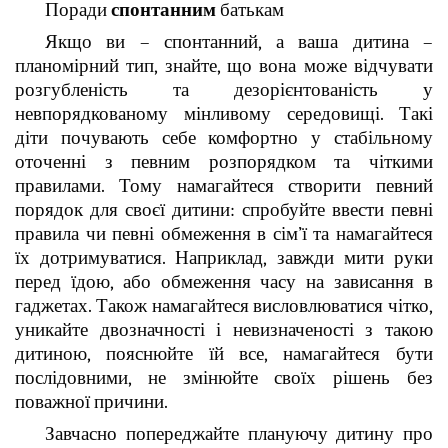
Поради
спонтанним
батькам
Якщо ви – спонтанний, а ваша дитина –
планомірний тип, знайте, що вона може відчувати
розгубленість та дезорієнтованість у
невпорядкованому мінливому середовищі. Такі
діти почувають себе комфортно у стабільному
оточенні з певним розпорядком та чіткими
правилами. Тому намагайтеся створити певний
порядок для своєї дитини: спробуйте ввести певні
правила чи певні обмеження в сім’ї та намагайтеся
їх дотримуватися. Наприклад, завжди мити руки
перед їдою, або обмеження часу на зависання в
гаджетах. Також намагайтеся висловлюватися чітко,
уникайте двозначності і невизначеності з такою
дитиною, пояснюйте їй все, намагайтеся бути
послідовними, не змінюйте своїх рішень без
поважної причини.
Завчасно попереджайте плануючу дитину про