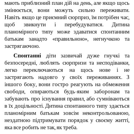
мають приблизний план дій на день, але якщо щось
змінюється, вони можуть сильно переживати.
Навіть якщо це приємний сюрприз, їм потрібен час,
щоб звикнути і перебудуватися. Дитина
планомірного типу може здаватися спонтанним
батькам занадто «правильною», негнучкою та
застрягаючою.
Спонтанні
діти зазвичай дуже гнучкі та
безпосередні, люблять сюрпризи та несподіванки,
легко переключаються на щось нове і не
застрягають надовго у своїх переживаннях. З
іншого боку, вони гостро реагують на обмеження
свободи, опираються будь-яким заборонам та
забувають про існування правил, або сумніваються
в їх доцільності. Дитина спонтанного типу здається
планомірним батькам зовсім неконтрольованою,
нездатною підтримувати порядок у своєму житті,
яка все робить не так, як треба.