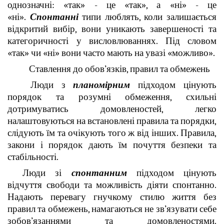
однозначні: «так» - це «так», а «ні» - це
«ні».
Спонтанні
типи люблять, коли залишається
відкритий вибір, вони уникають завершеності та
категоричності у висловлюваннях. Під словом
«так» чи «ні» вони часто мають на увазі «можливо».
Ставлення до обов’язків, правил та обмежень
Люди з
планомірним
підходом цінують
порядок та розумні обмеження, схильні
дотримуватись домовленостей, легко
налаштовуються на встановлені правила та порядки,
слідують їм та очікують того ж від інших. Правила,
закони і порядок дають їм почуття безпеки та
стабільності.
Люди зі
спонтанним
підходом цінують
відчуття свободи та можливість діяти спонтанно.
Надають перевагу гнучкому стилю життя без
правил та обмежень, намагаються не зв’язувати себе
зобов’язаннями та домовленостями.